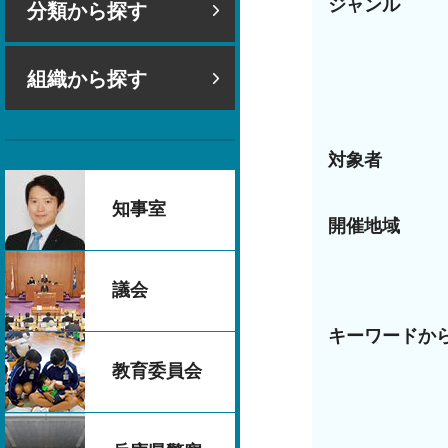
ジャンル
分類から探す
組織から探す
対象者
知事室
開催地域
議会
キーワードか
教育委員会