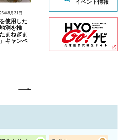
イベント情報
26年8月31日
2026年8月11日～2026年8月23日
2026年6月27日 1
月6日 17時00分
を使用した
『第30回六甲山の災害
地消を推
展』の開催
兵庫陶芸美
たまねぎま
こども学芸員
」キャンペ
「夏のこども
（丹波篠山市