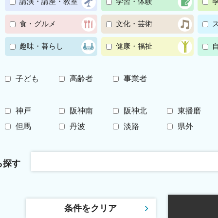
講演・講座・教室
学習・体験
食・グルメ
文化・芸術
趣味・暮らし
健康・福祉
子ども
高齢者
事業者
神戸
阪神南
阪神北
東播磨
但馬
丹波
淡路
県外
ら探す
条件をクリア