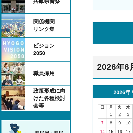
兵庫県警察
関係機関
リンク集
ビジョン
2050
2026年
職員採用
政策形成に向
2026年
けた各種検討
会等
日
月
火
水
1
2
3
7
8
9
10
14
15
16
17