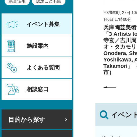
県営住宅
認定こども園
026年8月23日
2026年6月27日 10時00分～2026年9
2026年6月27日 1
月6日 17時00分
月6日 17時00分
甲山の災害
イベント募集
兵庫陶芸美術館 特別展
兵庫陶芸美術
こども学芸員とつくる
「3 Artists 
「夏のこども美術館」
寺玄／吉川周
施設案内
（丹波篠山市）
オ・タカモリ 
Onodera, Shu
Yoshikawa, 
Takamori
よくある質問
市）
相談窓口
イベン
目的から探す