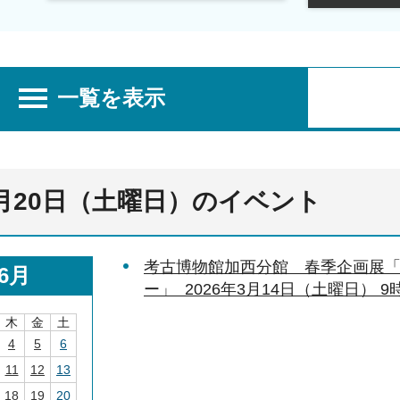
一覧を表示
6月20日（土曜日）のイベント
考古博物館加西分館 春季企画展
6月
ー」 2026年3月14日（土曜日） 9時
木
金
土
4
5
6
11
12
13
18
19
20