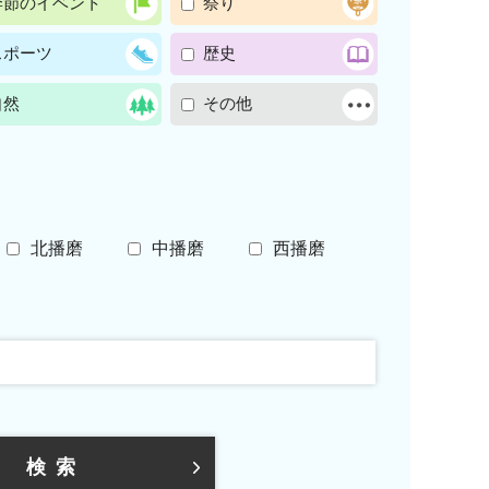
季節のイベント
祭り
スポーツ
歴史
自然
その他
北播磨
中播磨
西播磨