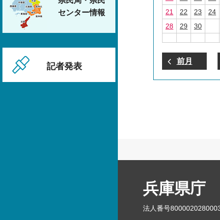
県民局・県民
21
22
23
24
センター情報
28
29
30
前月
記者発表
兵庫県庁
法人番号800002028000