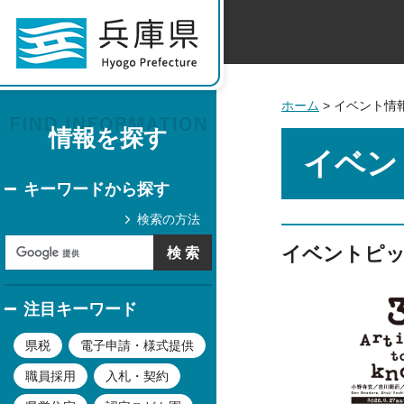
ホーム
> イベント情
情報を探す
イベン
キーワードから探す
検索の方法
イベントピ
注目キーワード
県税
電子申請・様式提供
職員採用
入札・契約