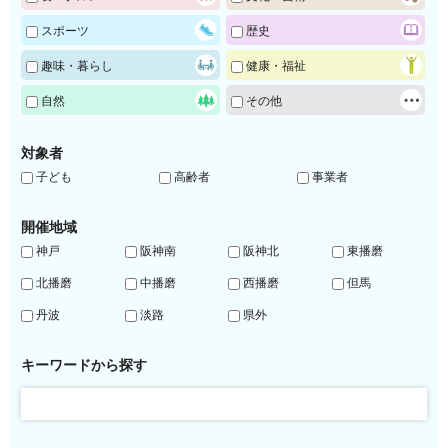
スポーツ
歴史
趣味・暮らし
健康・福祉
自然
その他
対象者
子ども
高齢者
事業者
開催地域
神戸
阪神南
阪神北
東播磨
北播磨
中播磨
西播磨
但馬
丹波
淡路
県外
キーワードから探す