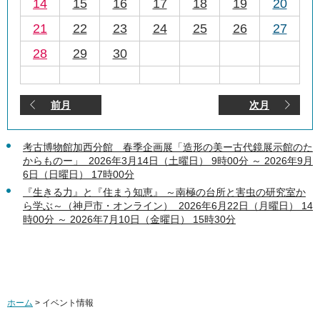
14
15
16
17
18
19
20
21
22
23
24
25
26
27
28
29
30
前月
次月
考古博物館加西分館 春季企画展「造形の美ー古代鏡展示館のた
からものー」 2026年3月14日（土曜日） 9時00分 ～ 2026年9月
6日（日曜日） 17時00分
『生きる力』と『住まう知恵』 ～南極の台所と害虫の研究室か
ら学ぶ～（神戸市・オンライン） 2026年6月22日（月曜日） 14
時00分 ～ 2026年7月10日（金曜日） 15時30分
ホーム
> イベント情報