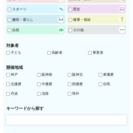
スポーツ
歴史
趣味・暮らし
健康・福祉
自然
その他
対象者
子ども
高齢者
事業者
開催地域
神戸
阪神南
阪神北
東播磨
北播磨
中播磨
西播磨
但馬
丹波
淡路
県外
キーワードから探す