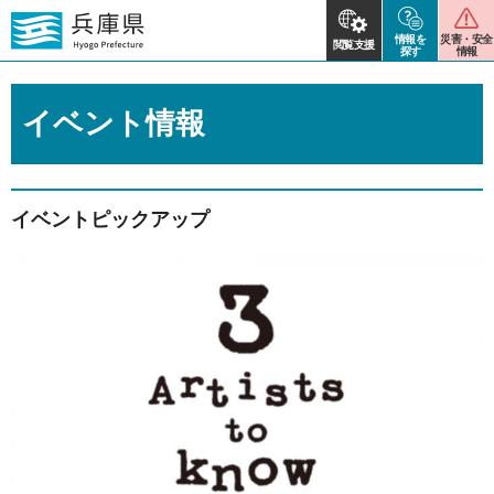
情報を
災害・安全
閲覧支援
探す
情報
イベント情報
イベントピックアップ
2