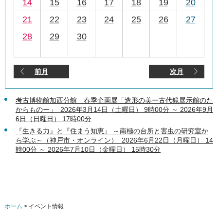
14
15
16
17
18
19
20
21
22
23
24
25
26
27
28
29
30
前月
次月
考古博物館加西分館 春季企画展「造形の美ー古代鏡展示館のた
からものー」 2026年3月14日（土曜日） 9時00分 ～ 2026年9月
6日（日曜日） 17時00分
『生きる力』と『住まう知恵』 ～南極の台所と害虫の研究室か
ら学ぶ～（神戸市・オンライン） 2026年6月22日（月曜日） 14
時00分 ～ 2026年7月10日（金曜日） 15時30分
ホーム
> イベント情報