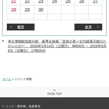
21
22
23
24
25
26
27
28
29
30
前月
次月
考古博物館加西分館 春季企画展「造形の美ー古代鏡展示館のた
からものー」 2026年3月14日（土曜日） 9時00分 ～ 2026年9月
6日（日曜日） 17時00分
ホーム
> イベント情報
PAGE TOP
リンク・著作権・免責事項