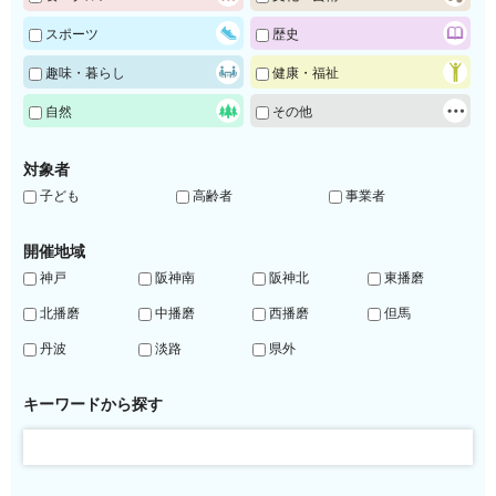
スポーツ
歴史
趣味・暮らし
健康・福祉
自然
その他
対象者
子ども
高齢者
事業者
開催地域
神戸
阪神南
阪神北
東播磨
北播磨
中播磨
西播磨
但馬
丹波
淡路
県外
キーワードから探す