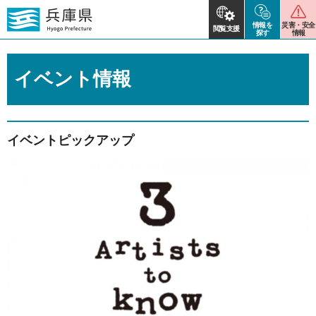
情報を
災害・安全
閲覧支援
探す
情報
イベント情報
イベントピックアップ
2