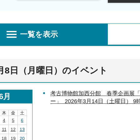
一覧を表示
年6月8日（月曜日）のイベント
考古博物館加西分館 春季企画展
6月
ー」 2026年3月14日（土曜日） 9時
木
金
土
4
5
6
11
12
13
18
19
20