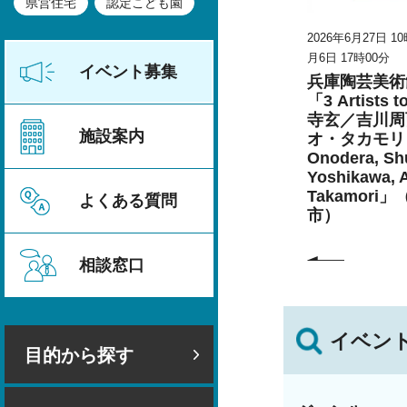
県営住宅
認定こども園
026年8月23日
2026年6月27日 10時00分～2026年9
2026年6月27日 1
月6日 17時00分
月6日 17時00分
甲山の災害
イベント募集
兵庫陶芸美術館 特別展
兵庫陶芸美術
こども学芸員とつくる
「3 Artists 
「夏のこども美術館」
寺玄／吉川周
施設案内
（丹波篠山市）
オ・タカモリ 
Onodera, Shu
Yoshikawa, 
Takamori
よくある質問
市）
相談窓口
イベン
目的から探す