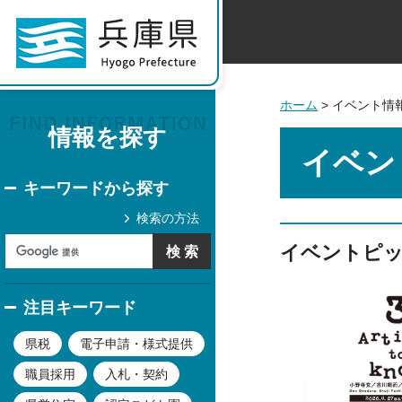
ホーム
> イベント情
情報を探す
イベン
キーワードから探す
検索の方法
イベントピ
注目キーワード
県税
電子申請・様式提供
職員採用
入札・契約