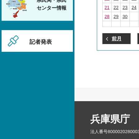
県民局・県民
21
22
23
24
センター情報
28
29
30
前月
記者発表
兵庫県庁
法人番号800002028000