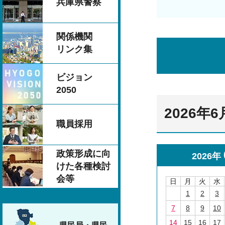
兵庫県警察
関係機関
リンク集
ビジョン
2050
2026
職員採用
政策形成に向
2026年
けた各種検討
会等
日
月
火
水
1
2
3
7
8
9
10
14
15
16
17