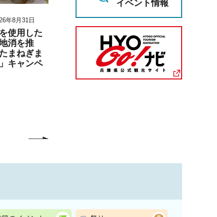
イベント情報
26年8月31日
2026年8月11日～2026年8月23日
2026年6月27日 1
月6日 17時00分
を使用した
『第30回六甲山の災害
地消を推
展』の開催
兵庫陶芸美
たまねぎま
こども学芸員
」キャンペ
「夏のこども
（丹波篠山市