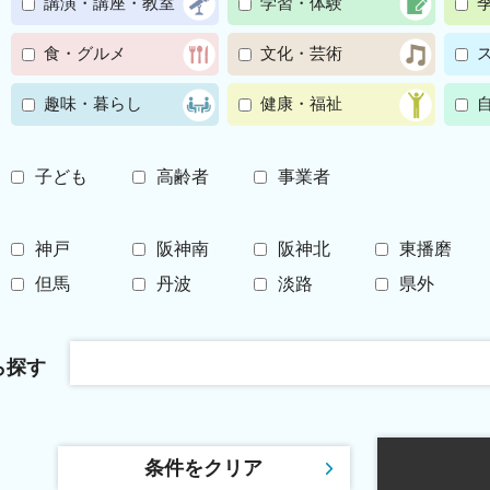
講演・講座・教室
学習・体験
食・グルメ
文化・芸術
趣味・暮らし
健康・福祉
子ども
高齢者
事業者
神戸
阪神南
阪神北
東播磨
但馬
丹波
淡路
県外
ら探す
条件をクリア