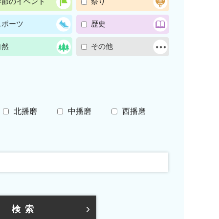
季節のイベント
祭り
スポーツ
歴史
自然
その他
北播磨
中播磨
西播磨