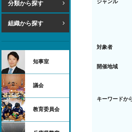
ジャンル
分類から探す
組織から探す
対象者
知事室
開催地域
議会
キーワードか
教育委員会