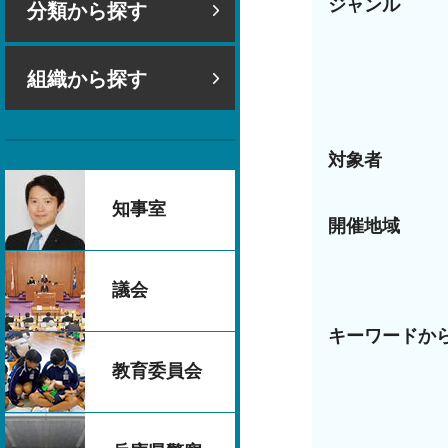
ジャンル
分類から探す
組織から探す
対象者
知事室
開催地域
議会
キーワードか
教育委員会