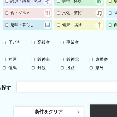
講演・講座・教室
学習・体験
食・グルメ
文化・芸術
趣味・暮らし
健康・福祉
子ども
高齢者
事業者
神戸
阪神南
阪神北
東播磨
但馬
丹波
淡路
県外
ら探す
条件をクリア