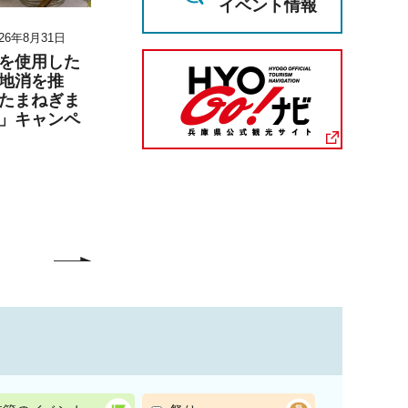
イベント情報
26年8月31日
2026年8月3日 10時30分～2026年8
2026年6月27日 1
月7日 12時00分
月6日 17時00分
を使用した
地消を推
小学生（4・5・6年生）の
兵庫陶芸美
たまねぎま
ための夏休みこども生活
こども学芸員
」キャンペ
講座
「夏のこども
（丹波篠山市