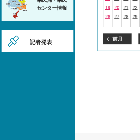
県民局・県民
19
20
21
22
センター情報
26
27
28
29
前月
記者発表