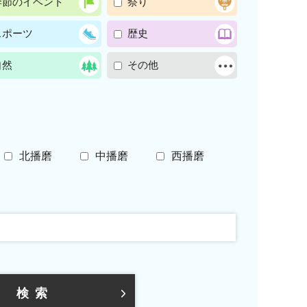
季節のイベント
祭り
スポーツ
歴史
自然
その他
北播磨
中播磨
西播磨