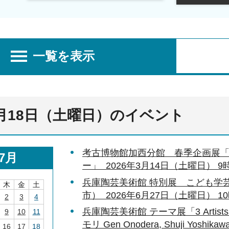
一覧を表示
7月18日（土曜日）のイベント
考古博物館加西分館 春季企画展
7月
ー」 2026年3月14日（土曜日） 9時
兵庫陶芸美術館 特別展 こども学
木
金
土
市） 2026年6月27日（土曜日） 10
2
3
4
兵庫陶芸美術館 テーマ展「3 Artis
9
10
11
モリ Gen Onodera, Shuji Yoshi
16
17
18