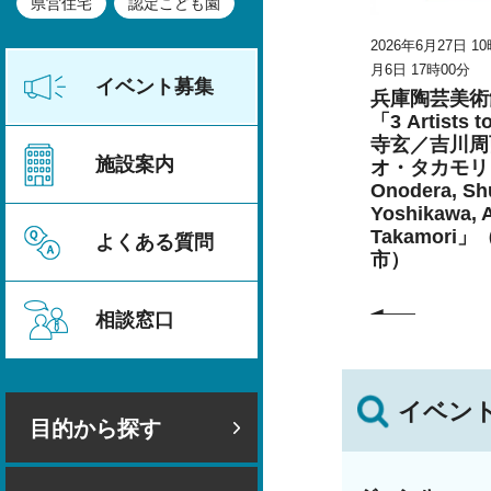
県営住宅
認定こども園
時30分～2026年8
2026年6月27日 10時00分～2026年9
2026年6月27日 1
月6日 17時00分
月6日 17時00分
イベント募集
5・6年生）の
兵庫陶芸美術館 特別展
兵庫陶芸美術
こども生活
こども学芸員とつくる
「3 Artists 
「夏のこども美術館」
寺玄／吉川周
施設案内
（丹波篠山市）
オ・タカモリ 
Onodera, Shu
Yoshikawa, 
Takamori
よくある質問
市）
相談窓口
イベン
目的から探す