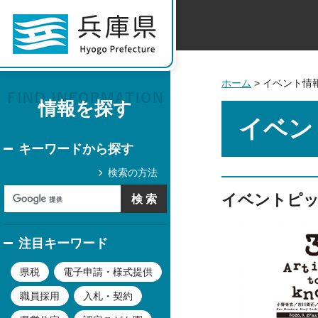
ホーム
> イベント情
情報を探す
イベン
キーワードから探す
検索の方法
イベントピ
注目キーワード
県税
電子申請・様式提供
職員採用
入札・契約