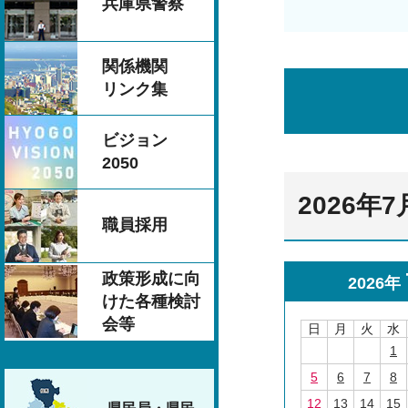
兵庫県警察
関係機関
リンク集
ビジョン
2050
2026年
職員採用
政策形成に向
2026年
けた各種検討
会等
日
月
火
水
1
5
6
7
8
12
13
14
15