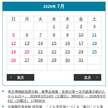
7月
2026年
日
月
火
水
木
金
土
1
2
3
4
5
6
7
8
9
10
11
12
13
14
15
16
17
18
19
20
21
22
23
24
25
26
27
28
29
30
31
前月
次月
考古博物館加西分館 春季企画展「造形の美ー古代鏡展示館のた
からものー」 2026年3月14日（土曜日） 9時00分 ～ 2026年9月
6日（日曜日） 17時00分
兵庫陶芸美術館 特別展 こども学芸員とつくる「夏のこども美