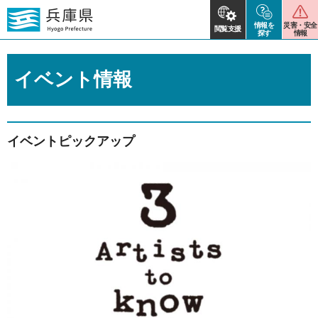
情報を
災害・安全
閲覧支援
探す
情報
イベント情報
イベントピックアップ
2