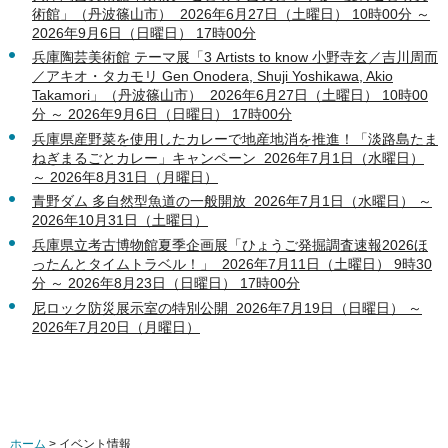
術館」（丹波篠山市） 2026年6月27日（土曜日） 10時00分 ～
2026年9月6日（日曜日） 17時00分
兵庫陶芸美術館 テーマ展「3 Artists to know 小野寺玄／吉川周而
／アキオ・タカモリ Gen Onodera, Shuji Yoshikawa, Akio
Takamori」（丹波篠山市） 2026年6月27日（土曜日） 10時00
分 ～ 2026年9月6日（日曜日） 17時00分
兵庫県産野菜を使用したカレーで地産地消を推進！「淡路島たま
ねぎまるごとカレー」キャンペーン 2026年7月1日（水曜日）
～ 2026年8月31日（月曜日）
青野ダム 多自然型魚道の一般開放 2026年7月1日（水曜日） ～
2026年10月31日（土曜日）
兵庫県立考古博物館夏季企画展「ひょうご発掘調査速報2026ほ
ったんとタイムトラベル！」 2026年7月11日（土曜日） 9時30
分 ～ 2026年8月23日（日曜日） 17時00分
尼ロック防災展示室の特別公開 2026年7月19日（日曜日） ～
2026年7月20日（月曜日）
ホーム
> イベント情報