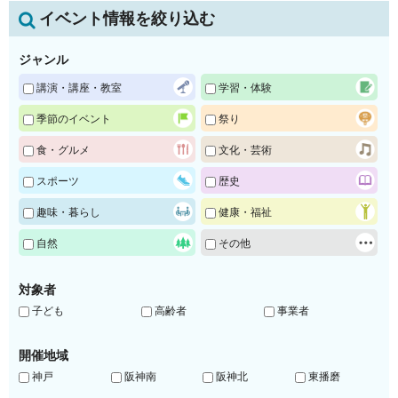
イベント情報を絞り込む
ジャンル
講演・講座・教室
学習・体験
季節のイベント
祭り
食・グルメ
文化・芸術
スポーツ
歴史
趣味・暮らし
健康・福祉
自然
その他
対象者
子ども
高齢者
事業者
開催地域
神戸
阪神南
阪神北
東播磨