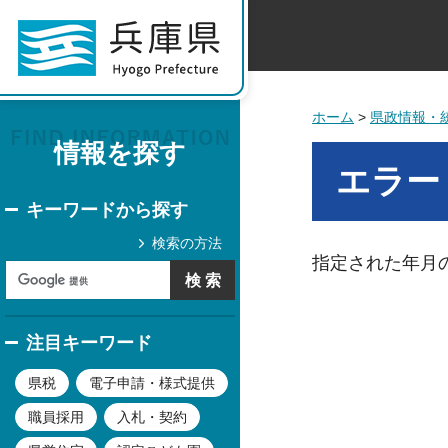
ホーム
>
県政情報・
情報を探す
エラー
キーワードから探す
検索の方法
指定された年月
注目キーワード
県税
電子申請・様式提供
職員採用
入札・契約