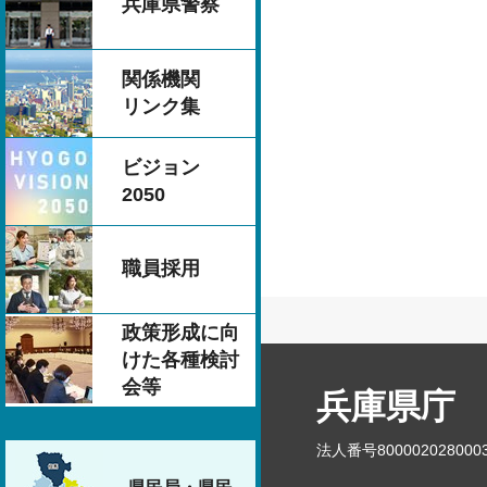
兵庫県警察
関係機関
リンク集
ビジョン
2050
職員採用
政策形成に向
けた各種検討
会等
兵庫県庁
法人番号800002028000