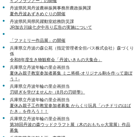
インフラツアー」の開催
丹波県民局丹波農林振興事務所農政振興課
夏色丹波あずきめぐりの開催
丹波県民局県民躍動室総務防災課
JR加古川線七夕中吊り広告の実施について
「ファミリー作品展」の開催
兵庫県立丹波の森公苑（指定管理者全但バス株式会社）森づくり
係
令和8年度生き物観察会「丹波いきもの大集合」
兵庫県立丹波年輪の里企画担当
夏休み親子教室参加者募集 ミニ将棋-オリジナル駒を作って遊ぼ
う！-
兵庫県立丹波年輪の里企画担当
刃研ぎを学びませんか（8月の刃研學）
兵庫県立丹波年輪の里企画担当
夏休み親子工作教室参加者募集 からくり玩具「ハチドリのはば
たき」を作ろう！！
兵庫県立丹波年輪の里企画担当
第38回丹波の森ウッドクラフト展（木のおもちゃ大賞展）作品
募集