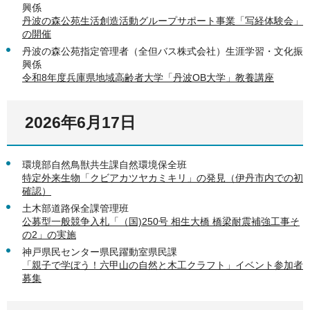
興係
丹波の森公苑生活創造活動グループサポート事業「写経体験会」
の開催
丹波の森公苑指定管理者（全但バス株式会社）生涯学習・文化振
興係
令和8年度兵庫県地域高齢者大学「丹波OB大学」教養講座
2026年6月17日
環境部自然鳥獣共生課自然環境保全班
特定外来生物「クビアカツヤカミキリ」の発見（伊丹市内での初
確認）
土木部道路保全課管理班
公募型一般競争入札「（国)250号 相生大橋 橋梁耐震補強工事そ
の2」の実施
神戸県民センター県民躍動室県民課
「親子で学ぼう！六甲山の自然と木工クラフト」イベント参加者
募集