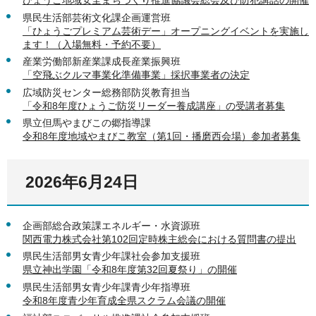
県民生活部芸術文化課企画運営班
「ひょうごプレミアム芸術デー」オープニングイベントを実施し
ます！（入場無料・予約不要）
産業労働部新産業課成長産業振興班
「空飛ぶクルマ事業化準備事業」採択事業者の決定
広域防災センター総務部防災教育担当
「令和8年度ひょうご防災リーダー養成講座」の受講者募集
県立但馬やまびこの郷指導課
令和8年度地域やまびこ教室（第1回・播磨西会場）参加者募集
2026年6月24日
企画部総合政策課エネルギー・水資源班
関西電力株式会社第102回定時株主総会における質問書の提出
県民生活部男女青少年課社会参加支援班
県立神出学園「令和8年度第32回夏祭り」の開催
県民生活部男女青少年課青少年指導班
令和8年度青少年育成全県スクラム会議の開催