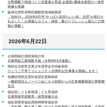
分野横断で地域づくり支援者を育成 企画部×農林水産部が一体型
研修を実施
阪神北県民局県民躍動室地域振興課
「SAVVY」2026年8月号”やっぱり気持ちいい街、北摂”が発行さ
れました！お洒落なカフェ・雑貨・夏のリフレッシュ旅などの情
報が満載！
2026年6月22日
企画部統計課政策統計班
兵庫県鉱工業指数月報（令和8年4月速報）
県民生活部男女青少年課男女共同参画班
ひょうご子育てコミュニティ20周年記念事業を開催します！
危機管理部災害対策課災害救助班
一般財団法人ノーリツぬくもり財団からの災害備蓄物資の寄附贈
呈式
福祉部こども政策課こども育成班
兵庫県就学前教育・保育研修大会
福祉部障害福祉課精神障害福祉班
「若年層・働き盛り層に向けた自殺予防に係る啓発業務」企画提