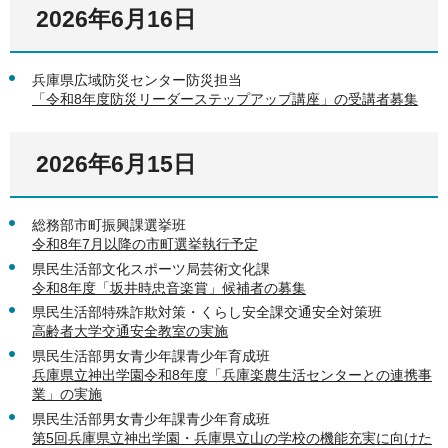
2026年6月16日
兵庫県広域防災センター防災担当
「令和8年度防災リーダーステップアップ講座」の受講者募集
2026年6月15日
総務部市町振興課選挙班
令和8年7月以降の市町選挙執行予定
県民生活部文化スポーツ局芸術文化課
令和8年度「坂井時忠音楽賞」候補者の募集
県民生活部特殊詐欺対策・くらし安全課交通安全対策班
高齢者大学交通安全教室の実施
県民生活部男女青少年課青少年育成班
兵庫県立神出学園令和8年度「兵庫楽農生活センターとの連携事
業」の実施
県民生活部男女青少年課青少年育成班
第5回兵庫県立神出学園・兵庫県立山の学校の機能充実に向けた