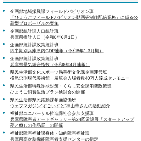
企画部地域振興課フィールドパビリオン班
「ひょうごフィールドパビリオン動画等制作配信業務」に係る公
募型プロポーザルの実施
企画部統計課人口統計班
兵庫県推計人口（令和8年6月1日）
企画部統計課政策統計班
四半期別兵庫県内GDP速報（令和8年1-3月期）
企画部統計課政策統計班
兵庫県景気総合指数（令和8年4月速報）
県民生活部文化スポーツ局芸術文化課企画運営班
横尾忠則現代美術館・展覧会入場者数40万人達成セレモニー
県民生活部特殊詐欺対策・くらし安全課消費政策班
ひょうご消費生活プラン検討会の開催
県民生活部県民躍動課参画協働班
ウェブマガジン”すごいすと”神山華さんの活動紹介
福祉部ユニバーサル推進課社会参加支援班
兵庫県障害者アートギャラリー第24回常設展「スタートアップ
夢と癒しの作品展」の開催
福祉部障害福祉課身体・知的障害福祉班
兵庫県高次脳機能障害者支援センターの指定