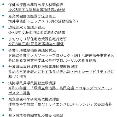
保健医療部医務課医療人材確保班
令和8年度兵庫県看護功績賞の贈呈
産業労働部国際課交流企画班
海外事務所トピックス（5月の活動報告等）
環境部水大気課水質班
令和8年度海水浴場水質調査の結果
まちづくり部住宅政策課住宅行政班
令和8年度第1回住宅審議会の開催
企業庁地域整備振興課経営班
兵庫県企業庁メガソーラープロジェクト網干浜解体撤去事業者公
募に係る支援業務委託公募型プロポーザルの審査結果
丹波県民局丹波農林振興事務所農政振興課
食品の不適正表示に対する食品表示法・米トレーサビリティ法に
基づく措置
淡路県民局県民躍動室環境課
令和８年度 「環境立島淡路」島民会議 エコキッズコンクール
ポスター募集
県立健康科学研究所危機管理部
体験型科学教室「夏だ！サイエンスDEチャレンジ」の参加者募
集
県立淡路景観園芸学校普及指導課