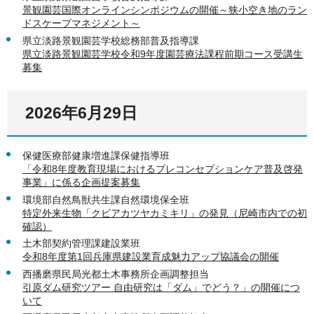
景観園芸国際オンラインシンポジウムの開催～狭小空き地のラン
ドスケープマネジメント～
県立淡路景観園芸学校総務部普及指導課
県立淡路景観園芸学校令和9年度園芸療法課程前期コース受講生
募集
2026年6月29日
保健医療部健康増進課保健指導班
「令和8年度教育現場におけるプレコンセプションケア普及啓発
事業」に係る企画提案募集
環境部自然鳥獣共生課自然環境保全班
特定外来生物「クビアカツヤカミキリ」の発見（尼崎市内での初
確認）
土木部契約管理課建設業班
令和8年度第1回兵庫県建設業育成魅力アップ協議会の開催
西播磨県民局光都土木事務所企画調整担当
引原ダム研究ツアー 自由研究は「ダム」でどう？」の開催につ
いて