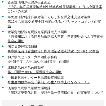
企画部地域創生課創生企画班
「令和8年度兵庫県地域創生戦略広報展開業務」に係る企画提案
コンペの実施
県民生活部特殊詐欺対策・くらし安全課交通安全対策班
第12次兵庫県交通安全計画案に係るパブリック・コメントの実
施
産業労働部観光局観光振興課観光企画班
「首都圏における県産品販路拡大事業」事業説明会および事前研
修会の開催
病院局管理課職員班
兵庫県職員［看護師等］採用候補者選考試験（第2回）の実施
神戸県民センター六甲治山事務所
令和8年度「六甲山の治山対策展」の開催
北播磨県民局県民躍動室
第19回播州織PR・展示販売会の開催
中播磨県民センター県民躍動室県民課
水生生物観察事業「夢前川の生き物博士になろう！！」
淡路県民局県民躍動室環境課
「淡路環境美化月間・淡路全島一斉清掃の日」の実施等について