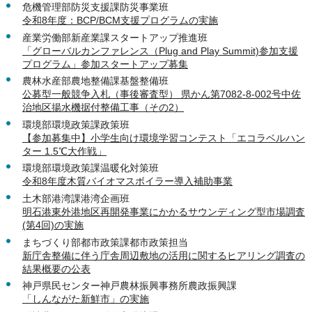
危機管理部防災支援課防災事業班
令和8年度：BCP/BCM支援プログラムの実施
産業労働部新産業課スタートアップ推進班
「グローバルカンファレンス（Plug and Play Summit)参加支援
プログラム」参加スタートアップ募集
農林水産部農地整備課基盤整備班
公募型一般競争入札（事後審査型） 県かん第7082-8-002号中佐
治地区揚水機据付整備工事（その2）
環境部環境政策課政策班
【参加募集中】小学生向け環境学習コンテスト「エコラベルハン
ター 1.5℃大作戦」
環境部環境政策課温暖化対策班
令和8年度木質バイオマスボイラー導入補助事業
土木部港湾課港湾企画班
明石港東外港地区再開発事業にかかるサウンディング型市場調査
(第4回)の実施
まちづくり部都市政策課都市政策担当
新庁舎整備に伴う庁舎周辺敷地の活用に関するヒアリング調査の
結果概要の公表
神戸県民センター神戸農林振興事務所農政振興課
「しんながた新鮮市」の実施