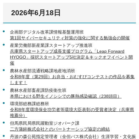
2026年6月18日
企画部デジタル改革課情報基盤運用班
第1回サイバーセキュリティ対策の強化に関する勉強会の開催
産業労働部新産業課スタートアップ推進班
兵庫県スタートアップ成長支援プログラム「Leap Forward
HYOGO」採択スタートアップ5社決定＆キックオフイベント開
催
農林水産部流通戦略課地産地消班
令和8年度（第29回）お弁当・おむすびコンテストの作品を募集
します！
農林水産部畜産課防疫衛生班
本県における野生イノシシでの豚熱感染確認（238頭目）
環境部総務課総務班
令和8年度環境保全功労者等環境大臣表彰の受賞者決定（兵庫県
推薦分）
但馬県民局県民躍動室ジオパーク課
二方蒲鉾株式会社とのパートナーシップ協定の締結
丹波の森公苑指定管理者（全但バス株式会社）生涯学習・文化振