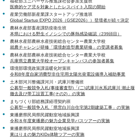
福祉部ユニバーサル推進課社会参加支援班
医療的ケア児を対象としたレスパイト入院の開始
産業労働部新産業課スタートアップ推進班
Global Startup EXPO 2026（GSE2026））登壇者が続々決定
農林水産部畜産課防疫衛生班
本県における野生イノシシでの豚熱感染確認（239頭目）
農林水産部農林水産技術総合センター農業大学校
就農チャレンジ研修「環境創造型農業研修」の受講者募集
農林水産部農林水産技術総合センター農業大学校
兵庫県立農業大学校オープンキャンパスの参加者募集
環境部環境政策課温暖化対策班
令和8年度自家消費型非住宅用太陽光発電設備導入補助事業
土木部河川整備課河川・武庫川整備班
公募型一般競争入札(事後審査型)「(二)武庫川水系武庫川 潮止堰
撤去及び帯工設置工事(その2)」の実施
まちづくり部総務課経理契約班
公募型一般競争入札「県営白川台住宅第2期建築工事」の実施
東播磨県民局県民躍動室地域振興課
令和８年度東播磨の魅力企業見学バスツアーの実施
東播磨県民局県民躍動室地域振興課
東はりまの魅力KIDs体験ツアーの実施