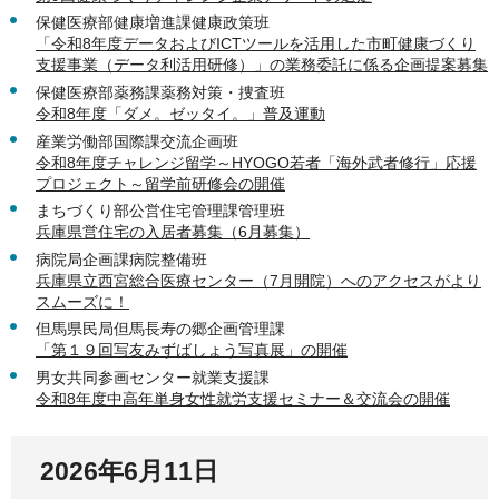
保健医療部健康増進課健康政策班
「令和8年度データおよびICTツールを活用した市町健康づくり
支援事業（データ利活用研修）」の業務委託に係る企画提案募集
保健医療部薬務課薬務対策・捜査班
令和8年度「ダメ。ゼッタイ。」普及運動
産業労働部国際課交流企画班
令和8年度チャレンジ留学～HYOGO若者「海外武者修行」応援
プロジェクト～留学前研修会の開催
まちづくり部公営住宅管理課管理班
兵庫県営住宅の入居者募集（6月募集）
病院局企画課病院整備班
兵庫県立西宮総合医療センター（7月開院）へのアクセスがより
スムーズに！
但馬県民局但馬長寿の郷企画管理課
「第１９回写友みずばしょう写真展」の開催
男女共同参画センター就業支援課
令和8年度中高年単身女性就労支援セミナー＆交流会の開催
2026年6月11日