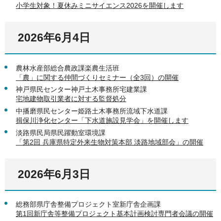
小学生対象！夏休みミニサイエンス2026を開催します
2026年6月4日
農林水産部総合農政課楽農生活班
「農」に関する仲間づくりセミナー（全3回）の開催
神戸県民センター神戸土木事務所宅建業課
宅地建物取引業者に対する監督処分
中播磨県民センター姫路土木事務所流域下水道課
揖保川浄化センター「下水道施設見学会」を開催します
淡路県民局県民躍動室環境課
「第2回 兵庫県特定外来生物対策本部 淡路地域部会」の開催
2026年6月3日
総務部県庁舎整備プロジェクト室新庁舎企画課
第1回新庁舎等整備プロジェクト基本計画検討専門者会議の開催