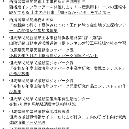
西播磨県民局光都土木事務所企画調整担当
西播磨インフラツアーを開催します！～産業用ドローンの運転体
験ができる 土木のお仕事 「知らなかった!!」を学ぶ旅～
西播磨県民局総務企画室
「姫新線で行く！夏休みわくわく工作体験＆金出地ダム探検ツア
ー」の開催及び参加者募集
但馬県民局新温泉土木事務所浜坂道路第1課・第2課
山陰近畿自動車道浜坂道路Ⅱ期トンネル建設工事現場で社会学習
但馬県民局県民躍動室ジオパーク課
令和８年７月の山陰海岸ジオパーク関連イベント
但馬県民局県民躍動室ジオパーク課
「令和８年度山陰海岸ジオパーク中高生研究・実践コンテスト」
の作品募集
但馬県民局県民躍動室ジオパーク課
「令和８年度山陰海岸ジオパーク児童研究作品コンテスト」の作
品募集
但馬県民局県民躍動室但馬消費生活センター
令和7年度但馬地域消費生活相談状況
但馬県民局県民躍動室地域振興課
但馬地域就職情報サイト「たじまが好き。」内の子ども向け就業
体験情報ページ開設