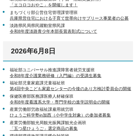
「エコロコおやこ」を開催します！
まちづくり部公営住宅管理課管理班
兵庫県営住宅における子育て世帯向けサブリース事業者の公募
淡路県民局県民躍動室県民課
令和8年度淡路青少年本部長賞表彰式について
2026年6月8日
福祉部ユニバーサル推進課障害者就労支援班
令和8年度介護業務研修（入門編）の受講生募集
福祉部児童家庭課児童福祉班
第4回中央こども家庭センターの今後のあり方検討委員会の開催
保健医療部医務課医療人材確保班
令和8年度看護系大学・専門学校の進学説明会の開催
産業労働部労政福祉課雇用就労班
ひょうご科学塾in加西（小中学生対象）の参加者募集
産業労働部観光局観光振興課観光企画班
「五つ星ひょうご」選定商品の募集
環境部環境政策課温暖化対策班