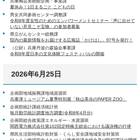
兵庫陶芸美術館企画・事業課
夏休み！1日まるごと こどもの日
男女共同参画センター調整課
令和8年度女性のためのエンパワーメントセミナー「声に出せて
いない意見こそ宝物」の参加者募集
県立がんセンター総務課
院内の最新情報をお届けする広報誌「かけはし」97号を発行！
（公財）兵庫丹波の森協会事業課
令和8年度日本の文化体験フェスティバルの開催
2026年6月25日
企画部地域振興課地域資源班
兵庫津ミュージアム夏季特別展「秋山美歩のPAPER ZOO」
企画部統計課経済統計班
毎月勤労統計調査地方調査(令和8年4月分)
企画部総合政策課エネルギー・水資源班
関西電力株式会社第102回定時株主総会における議決権の行使
県民生活部特殊詐欺対策・くらし安全課地域安全対策班
ひょうご地域安全まちづくり推進協議会総会及び防犯講話の開催