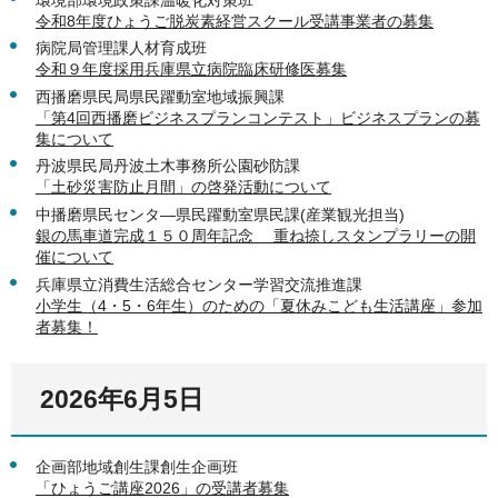
令和8年度ひょうご脱炭素経営スクール受講事業者の募集
病院局管理課人材育成班
令和９年度採用兵庫県立病院臨床研修医募集
西播磨県民局県民躍動室地域振興課
「第4回西播磨ビジネスプランコンテスト」ビジネスプランの募
集について
丹波県民局丹波土木事務所公園砂防課
「土砂災害防止月間」の啓発活動について
中播磨県民センタ―県民躍動室県民課(産業観光担当)
銀の馬車道完成１５０周年記念 重ね捺しスタンプラリーの開
催について
兵庫県立消費生活総合センター学習交流推進課
小学生（4・5・6年生）のための「夏休みこども生活講座」参加
者募集！
2026年6月5日
企画部地域創生課創生企画班
「ひょうご講座2026」の受講者募集