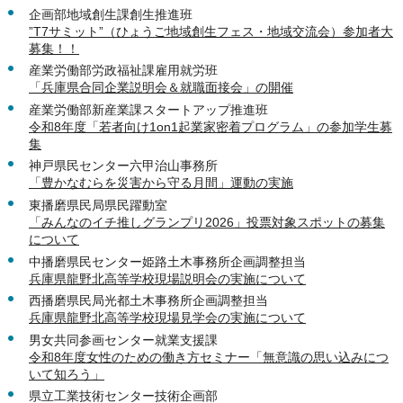
企画部地域創生課創生推進班
”T7サミット”（ひょうご地域創生フェス・地域交流会）参加者大
募集！！
産業労働部労政福祉課雇用就労班
「兵庫県合同企業説明会＆就職面接会」の開催
産業労働部新産業課スタートアップ推進班
令和8年度「若者向け1on1起業家密着プログラム」の参加学生募
集
神戸県民センター六甲治山事務所
「豊かなむらを災害から守る月間」運動の実施
東播磨県民局県民躍動室
「みんなのイチ推しグランプリ2026」投票対象スポットの募集
について
中播磨県民センター姫路土木事務所企画調整担当
兵庫県龍野北高等学校現場説明会の実施について
西播磨県民局光都土木事務所企画調整担当
兵庫県龍野北高等学校現場見学会の実施について
男女共同参画センター就業支援課
令和8年度女性のための働き方セミナー「無意識の思い込みにつ
いて知ろう」
県立工業技術センター技術企画部