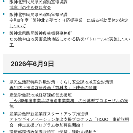
阪神北県民局県民躍動室環境課
武庫川の生き物観察会
阪神北県民局県民躍動室県民課
令和8年度「阪神北☆夢づくり応援事業」に係る補助団体の決定
について
阪神北県民局阪神農林振興事務所
ため池や山地災害危険地区にかかる防災パトロールの実施につい
て
2026年6月9日
県民生活部特殊詐欺対策・くらし安全課地域安全対策班
再犯防止推進啓発映画「前科者」上映会の開催
産業労働部地域経済課経営支援班
「令和8年度事業承継推進事業業務」の公募型プロポーザルの実
施
産業労働部新産業課スタートアップ推進班
アトツギイノベーション創出支援プログラム「HOJO」事前説明
会・伴走支援プログラム参加募集開始！
環境部環境政策課政策班（学習・活動支援担当）