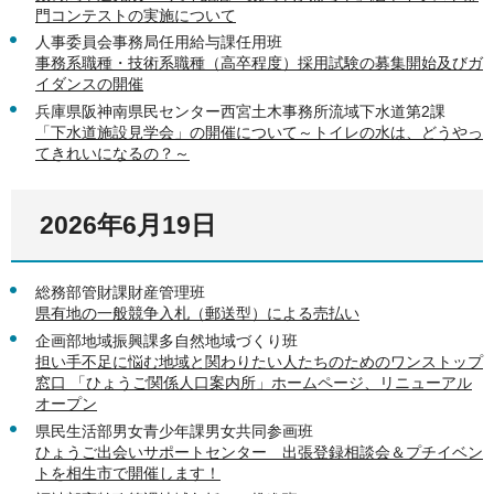
門コンテストの実施について
人事委員会事務局任用給与課任用班
事務系職種・技術系職種（高卒程度）採用試験の募集開始及びガ
イダンスの開催
兵庫県阪神南県民センター西宮土木事務所流域下水道第2課
「下水道施設見学会」の開催について～トイレの水は、どうやっ
てきれいになるの？～
2026年6月19日
総務部管財課財産管理班
県有地の一般競争入札（郵送型）による売払い
企画部地域振興課多自然地域づくり班
担い手不足に悩む地域と関わりたい人たちのためのワンストップ
窓口 「ひょうご関係人口案内所」ホームページ、リニューアル
オープン
県民生活部男女青少年課男女共同参画班
ひょうご出会いサポートセンター 出張登録相談会＆プチイベン
トを相生市で開催します！