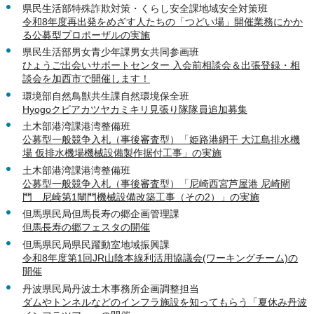
県民生活部特殊詐欺対策・くらし安全課地域安全対策班
令和8年度再出発をめざす人たちの「つどい場」開催業務にかか
る公募型プロポーザルの実施
県民生活部男女青少年課男女共同参画班
ひょうご出会いサポートセンター 入会前相談会＆出張登録・相
談会を加西市で開催します！
環境部自然鳥獣共生課自然環境保全班
Hyogoクビアカツヤカミキリ見張り隊隊員追加募集
土木部港湾課港湾整備班
公募型一般競争入札（事後審査型）「姫路港網干 大江島排水機
場 仮排水機場機械設備製作据付工事」の実施
土木部港湾課港湾整備班
公募型一般競争入札（事後審査型）「尼崎西宮芦屋港 尼崎閘
門 尼崎第1閘門機械設備改築工事（その2）」の実施
但馬県民局但馬長寿の郷企画管理課
但馬長寿の郷フェスタの開催
但馬県民局県民躍動室地域振興課
令和8年度第1回JR山陰本線利活用協議会(ワーキングチーム)の
開催
丹波県民局丹波土木事務所企画調整担当
ダムやトンネルなどのインフラ施設を知ってもらう「夏休み丹波