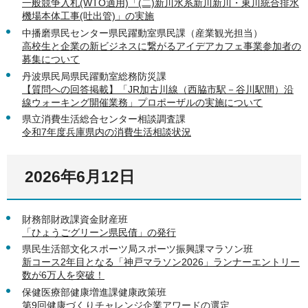
一般競争入札(WTO適用)「(二)新川水系新川新川・東川統合排水
機場本体工事(吐出管)」の実施
中播磨県民センター県民躍動室県民課（産業観光担当）
高校生と企業の新ビジネスに繋がるアイデアカフェ事業参加者の
募集について
丹波県民局県民躍動室総務防災課
【質問への回答掲載】「JR加古川線（西脇市駅－谷川駅間）沿
線ウォーキング開催業務」プロポーザルの実施について
県立消費生活総合センター相談調査課
令和7年度兵庫県内の消費生活相談状況
2026年6月12日
財務部財政課資金財産班
「ひょうごグリーン県民債」の発行
県民生活部文化スポーツ局スポーツ振興課マラソン班
新コース2年目となる「神戸マラソン2026」ランナーエントリー
数が6万人を突破！
保健医療部健康増進課健康政策班
第9回健康づくりチャレンジ企業アワードの選定