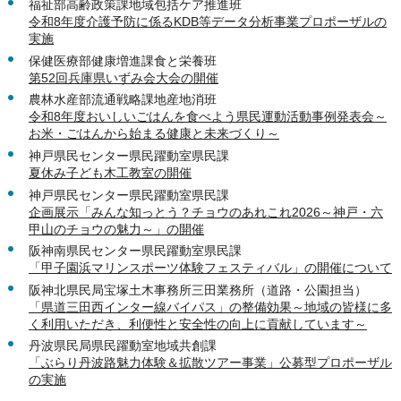
福祉部高齢政策課地域包括ケア推進班
令和8年度介護予防に係るKDB等データ分析事業プロポーザルの
実施
保健医療部健康増進課食と栄養班
第52回兵庫県いずみ会大会の開催
農林水産部流通戦略課地産地消班
令和8年度おいしいごはんを食べよう県民運動活動事例発表会～
お米・ごはんから始まる健康と未来づくり～
神戸県民センター県民躍動室県民課
夏休み子ども木工教室の開催
神戸県民センター県民躍動室県民課
企画展示「みんな知っとう？チョウのあれこれ2026～神戸・六
甲山のチョウの魅力～」の開催
阪神南県民センター県民躍動室県民課
「甲子園浜マリンスポーツ体験フェスティバル」の開催について
阪神北県民局宝塚土木事務所三田業務所（道路・公園担当）
「県道三田西インター線バイパス」の整備効果～地域の皆様に多
く利用いただき、利便性と安全性の向上に貢献しています～
丹波県民局県民躍動室地域共創課
「ぶらり丹波路魅力体験＆拡散ツアー事業」公募型プロポーザル
の実施