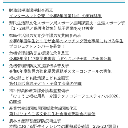
財務部税務課税制企画班
インターネット公売（令和8年度第1回）の実施結果
県民生活部文化スポーツ局スポーツ振興課競技・生涯スポーツ班
【1・2歳児と保護者対象】親子運動あそび教室
県民生活部男女青少年課男女共同参画班
令和8年度学生とミモザ企業のマッチング促進事業における学生
プロジェクトメンバーを募集！
危機管理部防災支援課伝承普及班
令和8年度1.17防災未来賞「ぼうさい甲子園」の全国公募
危機管理部防災支援課伝承普及班
令和8年度防災力強化県民運動ポスターコンクールの実施
福祉部こども政策課こども企画班
第41回兵庫県子ども・子育て会議の開催
福祉部高齢政策課介護基盤整備班
「ひょうご福祉用具・介護テクノロジーフェスティバル2026」
の開催
産業労働部国際局国際課地域国際化班
第1回ひょうご多文化共生社会推進懇話会の開催
農林水産部畜産課防疫衛生班
本県における野生イノシシでの豚熱感染確認（235-237頭目）