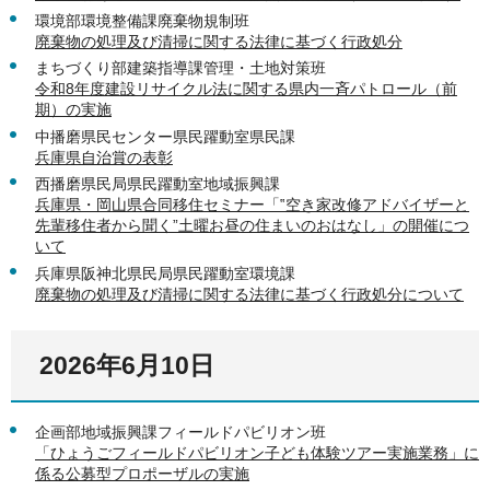
環境部環境整備課廃棄物規制班
廃棄物の処理及び清掃に関する法律に基づく行政処分
まちづくり部建築指導課管理・土地対策班
令和8年度建設リサイクル法に関する県内一斉パトロール（前
期）の実施
中播磨県民センター県民躍動室県民課
兵庫県自治賞の表彰
西播磨県民局県民躍動室地域振興課
兵庫県・岡山県合同移住セミナー「‟空き家改修アドバイザーと
先輩移住者から聞く”土曜お昼の住まいのおはなし」の開催につ
いて
兵庫県阪神北県民局県民躍動室環境課
廃棄物の処理及び清掃に関する法律に基づく行政処分について
2026年6月10日
企画部地域振興課フィールドパビリオン班
「ひょうごフィールドパビリオン子ども体験ツアー実施業務」に
係る公募型プロポーザルの実施