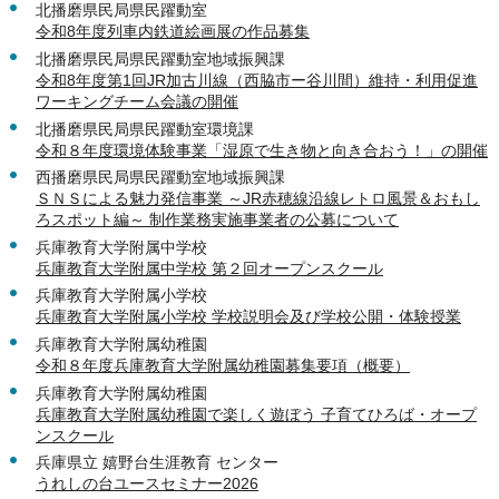
北播磨県民局県民躍動室
令和8年度列車内鉄道絵画展の作品募集
北播磨県民局県民躍動室地域振興課
令和8年度第1回JR加古川線（西脇市ー谷川間）維持・利用促進
ワーキングチーム会議の開催
北播磨県民局県民躍動室環境課
令和８年度環境体験事業「湿原で生き物と向き合おう！」の開催
西播磨県民局県民躍動室地域振興課
ＳＮＳによる魅力発信事業 ～JR赤穂線沿線レトロ風景＆おもし
ろスポット編～ 制作業務実施事業者の公募について
兵庫教育大学附属中学校
兵庫教育大学附属中学校 第２回オープンスクール
兵庫教育大学附属小学校
兵庫教育大学附属小学校 学校説明会及び学校公開・体験授業
兵庫教育大学附属幼稚園
令和８年度兵庫教育大学附属幼稚園募集要項（概要）
兵庫教育大学附属幼稚園
兵庫教育大学附属幼稚園で楽しく遊ぼう 子育てひろば・オープ
ンスクール
兵庫県立 嬉野台生涯教育 センター
うれしの台ユースセミナー2026