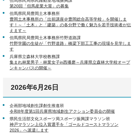
但馬県民局県民躍動室地域振興課
第20回「但馬産業大賞」の募集
但馬県民局豊岡土木事務所
豊岡土木事務所の「出前講座＠豊岡総合高等学校」を開催しま
す！～「土木」と「建築」の各分野で働く魅力を若手技術者が伝
えます～
但馬県民局豊岡土木事務所竹野道路課
竹野学園の生徒が「竹野道路」橋梁下部工工事の現場を見学しま
す
兵庫県立森林大学校教務課
集まれ林業男子・林業女子in西播磨～兵庫県立森林大学校オープ
ンキャンパスの開催～
2026年6月26日
企画部地域創生課創生推進班
令和8年度第1回兵庫県地域創生アクション委員会の開催
県民生活部文化スポーツ局スポーツ振興課マラソン班
神戸マラソン上位入賞選手を「ゴールドコーストマラソン
2026」へ派遣します