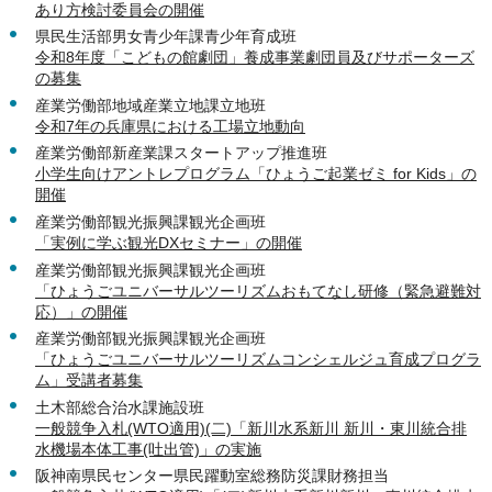
あり方検討委員会の開催
県民生活部男女青少年課青少年育成班
令和8年度「こどもの館劇団」養成事業劇団員及びサポーターズ
の募集
産業労働部地域産業立地課立地班
令和7年の兵庫県における工場立地動向
産業労働部新産業課スタートアップ推進班
小学生向けアントレプログラム「ひょうご起業ゼミ for Kids」の
開催
産業労働部観光振興課観光企画班
「実例に学ぶ観光DXセミナー」の開催
産業労働部観光振興課観光企画班
「ひょうごユニバーサルツーリズムおもてなし研修（緊急避難対
応）」の開催
産業労働部観光振興課観光企画班
「ひょうごユニバーサルツーリズムコンシェルジュ育成プログラ
ム」受講者募集
土木部総合治水課施設班
一般競争入札(WTO適用)(二)「新川水系新川 新川・東川統合排
水機場本体工事(吐出管)」の実施
阪神南県民センター県民躍動室総務防災課財務担当