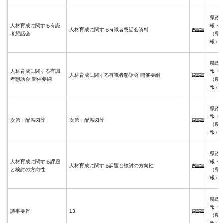
県政
人材育成に関する有識
報・
人材育成に関する有識者懇話会資料
者懇話会
（県
報）
県政
人材育成に関する有識
報・
人材育成に関する有識者懇話会 開催要綱
者懇話会 開催要綱
（県
報）
県政
報・
次第・配席図等
次第・配席図等
（県
報）
県政
人材育成に関する課題
報・
人材育成に関する課題と検討の方向性
と検討の方向性
（県
報）
県政
報・
議事要旨
13
（県
報）