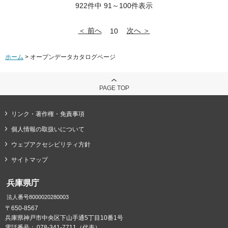
922件中 91～100件表示
＜ 前へ
次へ ＞
10
ホーム
> オープンデータカタログページ
PAGE TOP
リンク・著作権・免責事項
個人情報の取扱いについて
ウェブアクセシビリティ方針
サイトマップ
兵庫県庁
法人番号8000020280003
〒650-8567
兵庫県神戸市中央区下山手通5丁目10番1号
電話番号：
078-341-7711（代表）