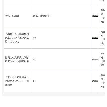
県政
報・
次第・配席図
次第・配席図等
（県
報）
県政
「求められる職員像の
報・
設定」及び「重点的取
04
（県
組」について
報）
県政
職員の就業意識に関す
報・
05
るアンケート調査結果
（県
報）
県政
「求められる職員像」
報・
に関するアンケート調
06
（県
査結果
報）