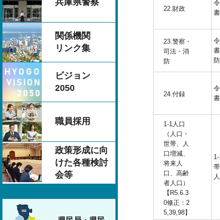
兵庫県警察
令
22.財政
書
関係機関
令
23.警察・
リンク集
書
司法・消
防
防
ビジョン
2050
令
24.付録
書
職員採用
1-1人口
（人口・
世帯、人
政策形成に向
口増減、
1
けた各種検討
将来人
帯
口、高齢
会等
人
者人口）
【R5.6.3
0修正：2
5,39,98】