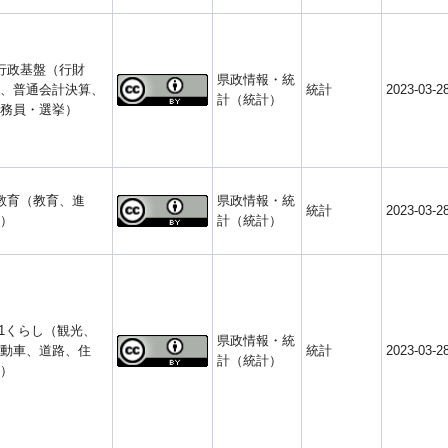
行政基盤（行財
県政情報・統
、普通会計決算、
統計
2023-03-2
計（統計）
務員・選挙）
教育（教育、進
県政情報・統
統計
2023-03-2
）
計（統計）
-1くらし（観光、
県政情報・統
動車、道路、住
統計
2023-03-2
計（統計）
）