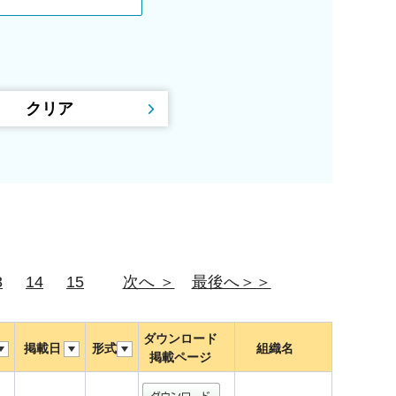
3
14
15
次へ ＞
最後へ＞＞
ダウンロード
掲載日
形式
組織名
掲載ページ