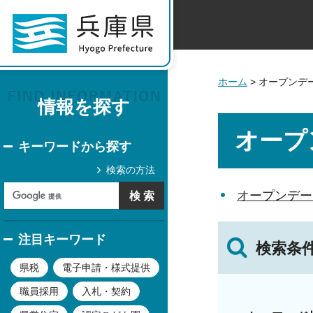
ホーム
> オープンデ
情報を探す
オープ
キーワードから探す
検索の方法
オープンデー
注目キーワード
検索条
県税
電子申請・様式提供
職員採用
入札・契約