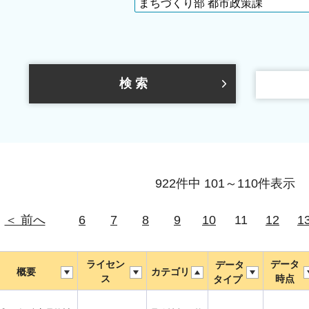
922件中 101～110件表示
＜ 前へ
6
7
8
9
10
11
12
1
ライセン
データ
データ
概要
カテゴリ
ス
時点
タイプ