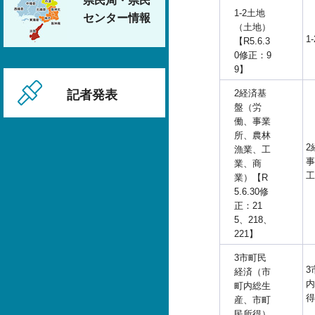
県民局・県民
1-2土地
センター情報
（土地）
1
【R5.6.3
0修正：9
9】
2経済基
記者発表
盤（労
働、事業
所、農林
2
漁業、工
事
業、商
工
業）【R
5.6.30修
正：21
5、218、
221】
3市町民
3
経済（市
内
町内総生
得
産、市町
民所得）