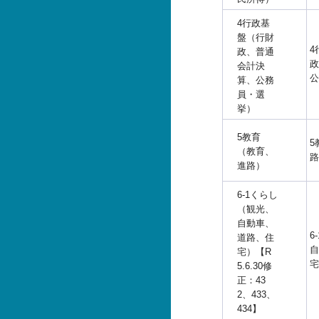
4行政基
盤（行財
4
政、普通
政
会計決
公
算、公務
員・選
挙）
5教育
5
（教育、
路
進路）
6-1くらし
（観光、
自動車、
6
道路、住
自
宅）【R
宅
5.6.30修
正：43
2、433、
434】