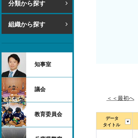
分類から探す
組織から探す
知事室
議会
＜＜最初へ
教育委員会
データ
タイトル