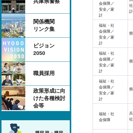
兵庫県警察
会保障／
社
安全／家
計
計
関係機関
福祉・社
リンク集
会保障／
県
安全／家
計
ビジョン
2050
福祉・社
会保障／
県
安全／家
計
職員採用
福祉・社
会保障／
県
政策形成に向
安全／家
けた各種検討
計
会等
兵
福祉・社
社
会保障