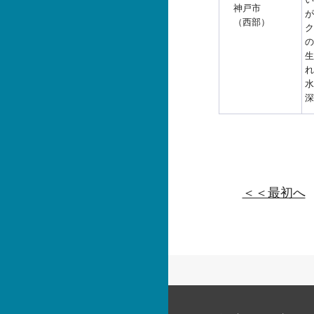
神戸市
が
（西部）
ク
の
生
れ
水
深
＜＜最初へ