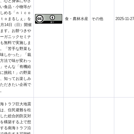
、心と身体にやさ
い食品・小物等が
しめる「ｎｉｃｏ
ｔｏまるしぇ」を
食・農林水産
その他
2025-11-2
2月14日（日）開催
ます。お餅つきや
ーガニックセミナ
も無料で実施しま
。「苦手な野菜も
味しかった」「栽
方法で味が変わっ
」そんな「有機給
に挑戦！」の野菜
、知ってお楽しみ
ただきたい企画で
。
海トラフ巨大地震
は、住民避難を柱
した総合的防災対
を構築する上で想
する南海トラフ沿
で発生する可能性