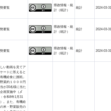
県政情報・統
勢要覧
統計
2024-03-3
計（統計）
県政情報・統
勢要覧
統計
2024-03-3
計（統計）
県政情報・統
勢要覧
統計
2024-03-3
計（統計）
しい動画を見てア
ケートに答えると
有機給食に挑戦」
野菜約１０００円
当が20名様に当た
企画実施中（〆
：令和8年1月31
）。また、有機給
の米・野菜販売の