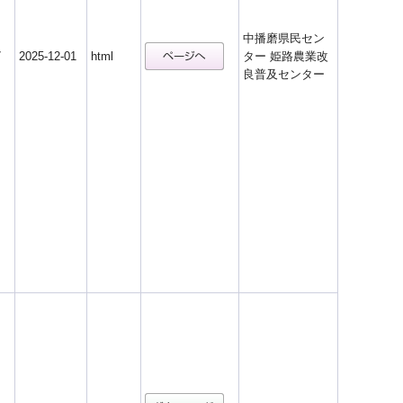
中播磨県民セン
7
2025-12-01
html
ター 姫路農業改
良普及センター