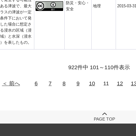
防災・安心・
ある津波で、最大
地理
2015-03-3
安全
ラスの津波が一定
条件下において発
した場合に想定さ
る浸水の区域（浸
域）と水深（浸水
）を表したもの。
922件中 101～110件表示
＜ 前へ
6
7
8
9
10
11
12
1
PAGE TOP