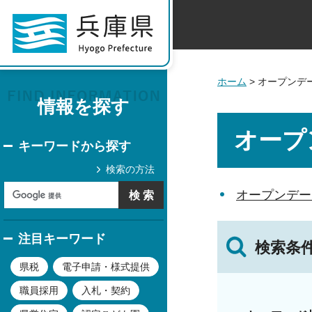
ホーム
> オープンデ
情報を探す
オープ
キーワードから探す
検索の方法
オープンデー
注目キーワード
検索条
県税
電子申請・様式提供
職員採用
入札・契約