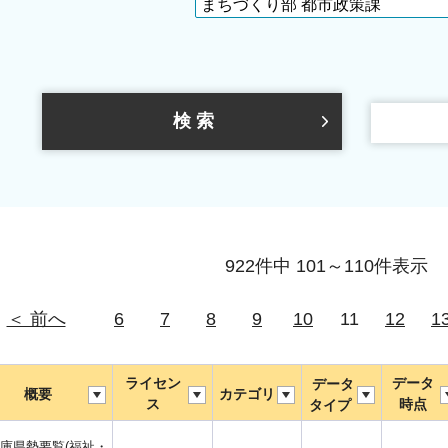
922件中 101～110件表示
＜ 前へ
6
7
8
9
10
11
12
1
ライセン
データ
データ
概要
カテゴリ
ス
時点
タイプ
庫県勢要覧(福祉・