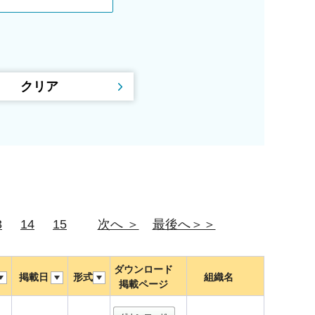
3
14
15
次へ ＞
最後へ＞＞
ダウンロード
掲載日
形式
組織名
掲載ページ