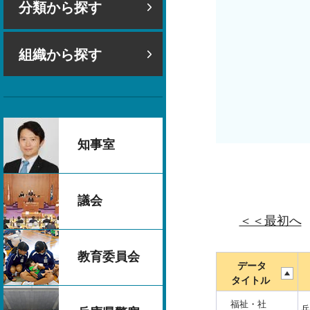
分類から探す
組織から探す
知事室
議会
＜＜最初へ
教育委員会
データ
タイトル
福祉・社
兵