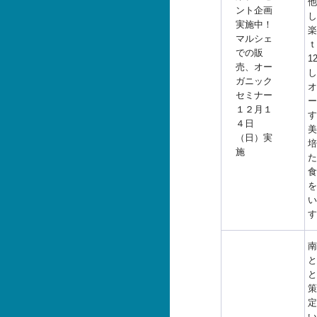
他
ント企画
し
実施中！
楽
マルシェ
ｔ
での販
1
売、オー
し
ガニック
オ
セミナー
ー
１２月１
す
４日
美
（日）実
培
施
た
食
を
い
す
南
と
と
策
定
い