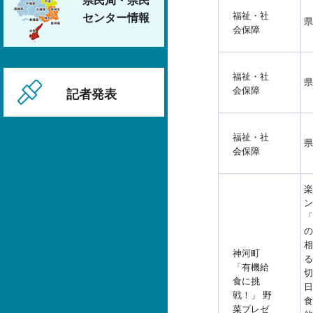
県民局・県民
福祉・社
センター情報
県
会保障
福祉・社
県
会保障
記者発表
福祉・社
県
会保障
楽
ン
「
の
相
神河町
る
「有機給
切
食に挑
日
戦！」 野
食
菜プレゼ