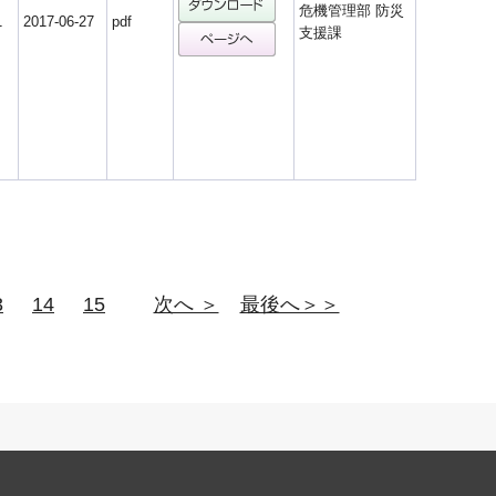
危機管理部 防災
1
2017-06-27
pdf
支援課
3
14
15
次へ ＞
最後へ＞＞