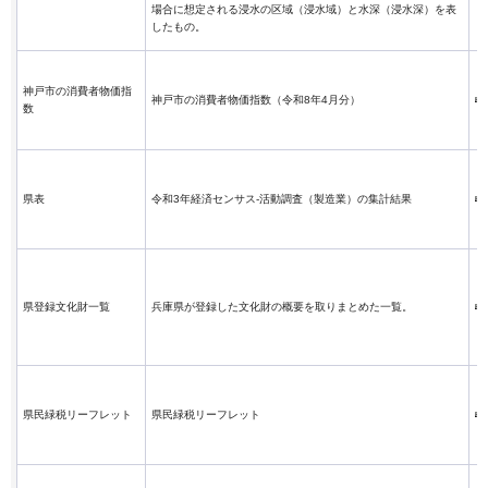
場合に想定される浸水の区域（浸水域）と水深（浸水深）を表
したもの。
神戸市の消費者物価指
神戸市の消費者物価指数（令和8年4月分）
数
県表
令和3年経済センサス-活動調査（製造業）の集計結果
県登録文化財一覧
兵庫県が登録した文化財の概要を取りまとめた一覧。
県民緑税リーフレット
県民緑税リーフレット