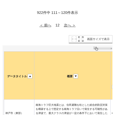
922件中 111～120件表示
＜ 前へ
次へ ＞
12
画面サイズで表示
データタイトル
概要
南海トラフ巨大地震とは、住民避難を柱とした総合的防災対策
を構築する上で想定する南海トラフ沿いで発生する可能性があ
神戸市（東部）
る津波で、最大クラスの津波が一定の条件下において発生した