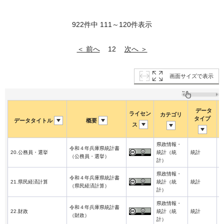
922件中 111～120件表示
＜ 前へ
次へ ＞
12
画面サイズで表示
データ
ライセン
カテゴリ
タイプ
データタイトル
概要
ス
県政情報・
令和４年兵庫県統計書
2
20.公務員・選挙
統計（統
統計
（公務員・選挙）
3
計）
県政情報・
令和４年兵庫県統計書
2
21.県民経済計算
統計（統
統計
（県民経済計算）
3
計）
県政情報・
令和４年兵庫県統計書
2
22.財政
統計（統
統計
（財政）
3
計）