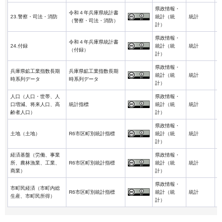
県政情報・
令和４年兵庫県統計書
2
23.警察・司法・消防
統計（統
統計
（警察・司法・消防）
3
計）
県政情報・
令和４年兵庫県統計書
2
24.付録
統計（統
統計
（付録）
3
計）
県政情報・
兵庫県鉱工業指数長期
兵庫県鉱工業指数長期
2
統計（統
統計
時系列データ
時系列データ
-
計）
人口（人口・世帯、人
県政情報・
2
口増減、将来人口、高
統計指標
統計（統
統計
4
齢者人口）
計）
県政情報・
2
土地（土地）
R6市区町別統計指標
統計（統
統計
4
計）
経済基盤（労働、事業
県政情報・
2
所、農林漁業、工業、
R6市区町別統計指標
統計（統
統計
4
商業）
計）
県政情報・
市町民経済（市町内総
2
R6市区町別統計指標
統計（統
統計
生産、市町民所得）
4
計）