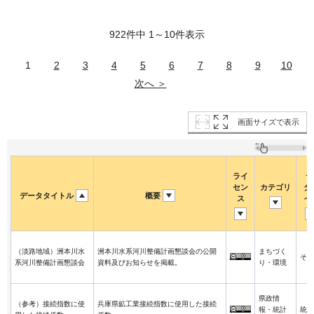
922件中 1～10件表示
1
2
3
4
5
6
7
8
9
10
次へ ＞
画面サイズで表示
ライ
デ
セン
カテゴリ
タ
データタイトル
概要
ス
イ
（淡路地域）洲本川水
洲本川水系河川整備計画懇談会の公開
まちづく
その
系河川整備計画懇談会
資料及びお知らせを掲載。
り・環境
県政情
（参考）接続指数に使
兵庫県鉱工業接続指数に使用した接続
報・統計
統計