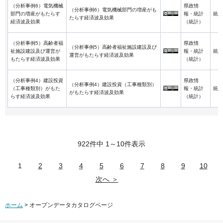
（分析事例6）電気機械
県政情
（分析事例6）電気機械部門の増産がも
部門の増産がもたらす
報・統計
統計
たらす経済波及効果
経済波及効果
（統計）
（分析事例5）高齢者福
県政情
（分析事例5）高齢者福祉施設建設及び
祉施設建設及び運営が
報・統計
統計
運営がもたらす経済波及効果
もたらす経済波及効果
（統計）
（分析事例4）建設投資
県政情
（分析事例4）建設投資（工事種類別）
（工事種類別）がもた
報・統計
統計
がもたらす経済波及効果
らす経済波及効果
（統計）
922件中 1～10件表示
1
2
3
4
5
6
7
8
9
10
次へ ＞
ホーム
> オープンデータカタログページ