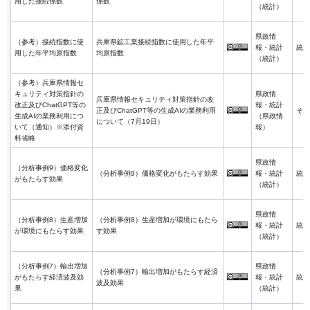
用した接続係数
係数
（統計）
県政情
（参考）接続指数に使
兵庫県鉱工業接続指数に使用した年平
報・統計
統計
用した年平均原指数
均原指数
（統計）
（参考）兵庫県情報セ
キュリティ対策指針の
県政情
兵庫県情報セキュリティ対策指針の改
改正及びChatGPT等の
報・統計
正及びChatGPT等の生成AIの業務利用
その
生成AIの業務利用につ
（県政情
について（7月19日）
いて（通知）※添付資
報）
料省略
県政情
（分析事例9）価格変化
（分析事例9）価格変化がもたらす効果
報・統計
統計
がもたらす効果
（統計）
県政情
（分析事例8）生産増加
（分析事例8）生産増加が環境にもたら
報・統計
統計
が環境にもたらす効果
す効果
（統計）
（分析事例7）輸出増加
県政情
（分析事例7）輸出増加がもたらす経済
がもたらす経済波及効
報・統計
統計
波及効果
果
（統計）