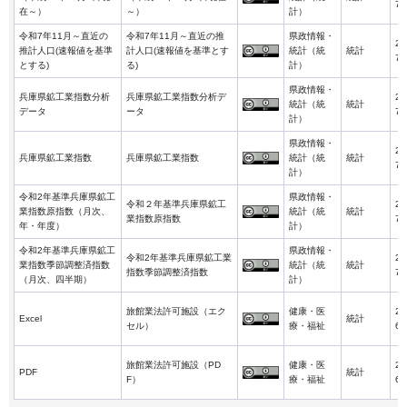
7-
在～）
～）
計）
令和7年11月～直近の
令和7年11月～直近の推
県政情報・
20
推計人口(速報値を基準
計人口(速報値を基準とす
統計（統
統計
7-
とする)
る)
計）
県政情報・
兵庫県鉱工業指数分析
兵庫県鉱工業指数分析デ
20
統計（統
統計
データ
ータ
7-
計）
県政情報・
20
兵庫県鉱工業指数
兵庫県鉱工業指数
統計（統
統計
7-
計）
令和2年基準兵庫県鉱工
県政情報・
令和２年基準兵庫県鉱工
20
業指数原指数（月次、
統計（統
統計
業指数原指数
7-
年・年度）
計）
令和2年基準兵庫県鉱工
県政情報・
令和2年基準兵庫県鉱工業
20
業指数季節調整済指数
統計（統
統計
指数季節調整済指数
7-
（月次、四半期）
計）
旅館業法許可施設（エク
健康・医
20
Excel
統計
セル）
療・福祉
6-
旅館業法許可施設（PD
健康・医
20
PDF
統計
F）
療・福祉
6-