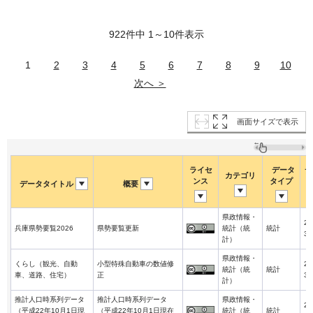
922件中 1～10件表示
1
2
3
4
5
6
7
8
9
10
次へ ＞
画面サイズで表示
ライセ
データ
デ
カテゴリ
ンス
タイプ
データタイトル
概要
県政情報・
20
兵庫県勢要覧2026
県勢要覧更新
統計（統
統計
3-
計）
県政情報・
くらし（観光、自動
小型特殊自動車の数値修
20
統計（統
統計
車、道路、住宅）
正
3-
計）
推計人口時系列データ
推計人口時系列データ
県政情報・
20
（平成22年10月1日現
（平成22年10月1日現在
統計（統
統計