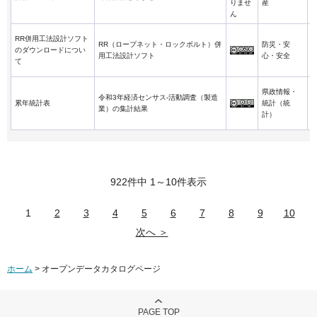
りませ
産
ん
RR併用工法設計ソフト
RR（ロープネット・ロックボルト）併
防災・安
のダウンロードについ
用工法設計ソフト
心・安全
て
県政情報・
令和3年経済センサス-活動調査（製造
累年統計表
統計（統
業）の集計結果
計）
922件中 1～10件表示
1
2
3
4
5
6
7
8
9
10
次へ ＞
ホーム
> オープンデータカタログページ
PAGE TOP