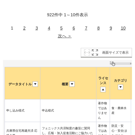
922件中 1～10件表示
1
2
3
4
5
6
7
8
9
10
次へ ＞
画面サイズで表示
ライセ
カテゴリ
ンス
データタイトル
概要
著作物
ではあ
食・農林水
申し込み様式
申込様式
りませ
産
ん
著作物
防災・安
フェニックス共済制度の趣旨に賛同
兵庫県住宅再建共済 応
ではあ
心・安全|ま
し、広報・加入促進活動にご協力いた