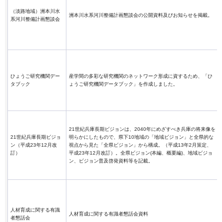
（淡路地域）洲本川水
洲本川水系河川整備計画懇談会の公開資料及びお知らせを掲載。
系河川整備計画懇談会
ひょうご研究機関デー
産学間の多彩な研究機関のネットワーク形成に資するため、「ひ
タブック
ょうご研究機関データブック」を作成しました。
21世紀兵庫長期ビジョンは、2040年にめざすべき兵庫の将来像を
21世紀兵庫長期ビジョ
明らかにしたもので、県下10地域の「地域ビジョン」と全県的な
ン（平成23年12月改
視点から見た「全県ビジョン」から構成。（平成13年2月策定、
訂）
平成23年12月改訂）。全県ビジョン(本編、概要編)、地域ビジョ
ン、ビジョン普及啓発資料等を記載。
人材育成に関する有識
人材育成に関する有識者懇話会資料
者懇話会