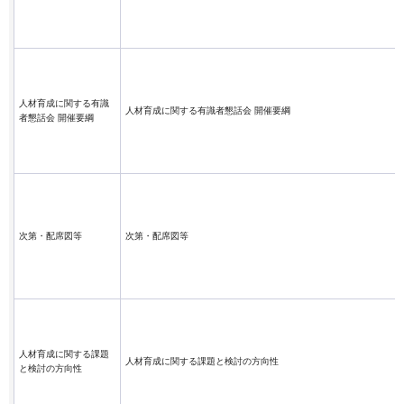
人材育成に関する有識
人材育成に関する有識者懇話会 開催要綱
者懇話会 開催要綱
次第・配席図等
次第・配席図等
人材育成に関する課題
人材育成に関する課題と検討の方向性
と検討の方向性