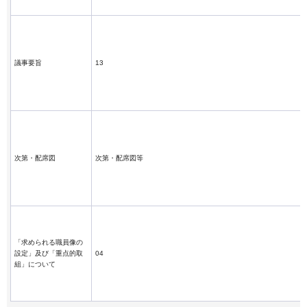
議事要旨
13
次第・配席図
次第・配席図等
「求められる職員像の
設定」及び「重点的取
04
組」について