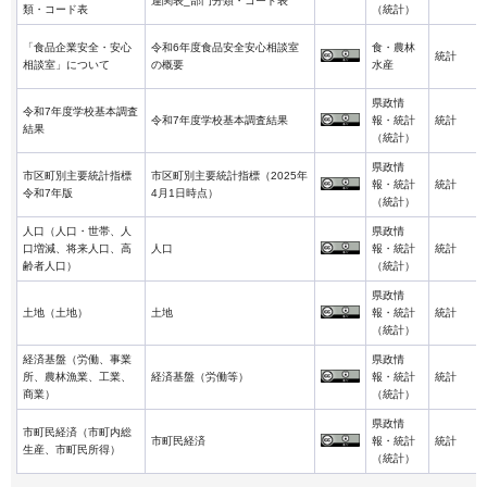
連関表_部門分類・コード表
類・コード表
（統計）
「食品企業安全・安心
令和6年度食品安全安心相談室
食・農林
統計
相談室」について
の概要
水産
県政情
令和7年度学校基本調査
令和7年度学校基本調査結果
報・統計
統計
結果
（統計）
県政情
市区町別主要統計指標
市区町別主要統計指標（2025年
報・統計
統計
令和7年版
4月1日時点）
（統計）
人口（人口・世帯、人
県政情
口増減、将来人口、高
人口
報・統計
統計
齢者人口）
（統計）
県政情
土地（土地）
土地
報・統計
統計
（統計）
経済基盤（労働、事業
県政情
所、農林漁業、工業、
経済基盤（労働等）
報・統計
統計
商業）
（統計）
県政情
市町民経済（市町内総
市町民経済
報・統計
統計
生産、市町民所得）
（統計）