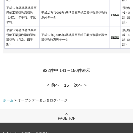
平成17年基準基準兵庫
県政情
県鉱工業指数原指数
平成17年(2005年)基準兵庫県鉱工業指数原指数時
報・統
（月次、年平均、年度
系列データ
計（統
平均）
計）
平成17年基準基準兵庫
県政情
県鉱工業指数季節調整
平成17年(2005年)基準兵庫県鉱工業指数季節調整
報・統
済指数（月次、四半
済指数時系列データ
計（統
期）
計）
922件中 141～150件表示
＜ 前へ
次へ ＞
15
ホーム
> オープンデータカタログページ
PAGE TOP