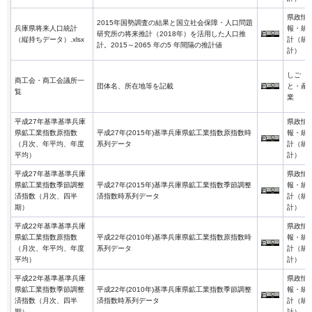
県政情
2015年国勢調査の結果と国立社会保障・人口問題
兵庫県将来人口統計
報・統
研究所の将来推計（2018年）を活用した人口推
（縦持ちデータ）.xlsx
計（統
計。2015～2065 年の5 年間隔の推計値
計）
しご
商工会・商工会議所一
団体名、所在地等を記載
と・産
覧
業
平成27年基準基準兵庫
県政情
県鉱工業指数原指数
平成27年(2015年)基準兵庫県鉱工業指数原指数時
報・統
（月次、年平均、年度
系列データ
計（統
平均）
計）
平成27年基準基準兵庫
県政情
県鉱工業指数季節調整
平成27年(2015年)基準兵庫県鉱工業指数季節調整
報・統
済指数（月次、四半
済指数時系列データ
計（統
期）
計）
平成22年基準基準兵庫
県政情
県鉱工業指数原指数
平成22年(2010年)基準兵庫県鉱工業指数原指数時
報・統
（月次、年平均、年度
系列データ
計（統
平均）
計）
平成22年基準基準兵庫
県政情
県鉱工業指数季節調整
平成22年(2010年)基準兵庫県鉱工業指数季節調整
報・統
済指数（月次、四半
済指数時系列データ
計（統
期）
計）