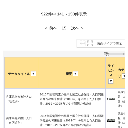
922件中 141～150件表示
＜ 前へ
次へ ＞
15
画面サイズで表示
ライ
カテゴ
セン
データタイトル
概要
ス
リ
県政情
2015年国勢調査の結果と国立社会保障・人口問題
兵庫県将来推計人口
報・統
研究所の将来推計（2018年）を活用した人口推
（地域別）
計（統
計。2015～2065 年の5 年間隔の推計値
計）
県政情
2015年国勢調査の結果と国立社会保障・人口問題
兵庫県将来推計人口
報・統
研究所の将来推計（2018年）を活用した人口推
（市区町別）
計（統
計。2015～2065 年の5 年間隔の推計値
計）