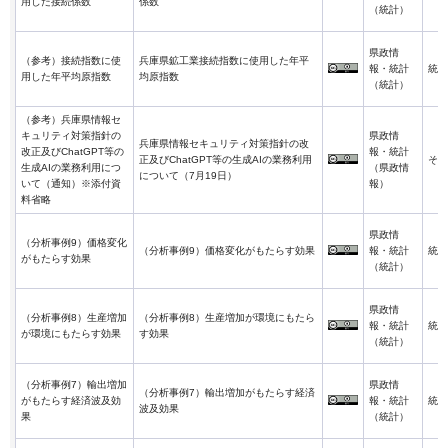
用した接続係数
係数
（統計）
県政情
（参考）接続指数に使
兵庫県鉱工業接続指数に使用した年平
報・統計
統計
用した年平均原指数
均原指数
（統計）
（参考）兵庫県情報セ
キュリティ対策指針の
県政情
兵庫県情報セキュリティ対策指針の改
改正及びChatGPT等の
報・統計
正及びChatGPT等の生成AIの業務利用
その
生成AIの業務利用につ
（県政情
について（7月19日）
いて（通知）※添付資
報）
料省略
県政情
（分析事例9）価格変化
（分析事例9）価格変化がもたらす効果
報・統計
統計
がもたらす効果
（統計）
県政情
（分析事例8）生産増加
（分析事例8）生産増加が環境にもたら
報・統計
統計
が環境にもたらす効果
す効果
（統計）
（分析事例7）輸出増加
県政情
（分析事例7）輸出増加がもたらす経済
がもたらす経済波及効
報・統計
統計
波及効果
果
（統計）