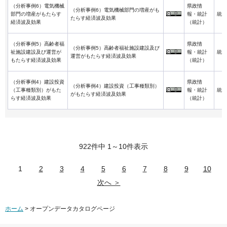
（分析事例6）電気機械
県政情
（分析事例6）電気機械部門の増産がも
部門の増産がもたらす
報・統計
統計
たらす経済波及効果
経済波及効果
（統計）
（分析事例5）高齢者福
県政情
（分析事例5）高齢者福祉施設建設及び
祉施設建設及び運営が
報・統計
統計
運営がもたらす経済波及効果
もたらす経済波及効果
（統計）
（分析事例4）建設投資
県政情
（分析事例4）建設投資（工事種類別）
（工事種類別）がもた
報・統計
統計
がもたらす経済波及効果
らす経済波及効果
（統計）
922件中 1～10件表示
1
2
3
4
5
6
7
8
9
10
次へ ＞
ホーム
> オープンデータカタログページ