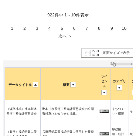
922件中 1～10件表示
1
2
3
4
5
6
7
8
9
10
次へ ＞
画面サイズで表示
ライ
デ
セン
カテゴリ
タ
データタイトル
概要
ス
イ
（淡路地域）洲本川水
洲本川水系河川整備計画懇談会の公開
まちづく
その
系河川整備計画懇談会
資料及びお知らせを掲載。
り・環境
県政情
（参考）接続指数に使
兵庫県鉱工業接続指数に使用した接続
報・統計
統計