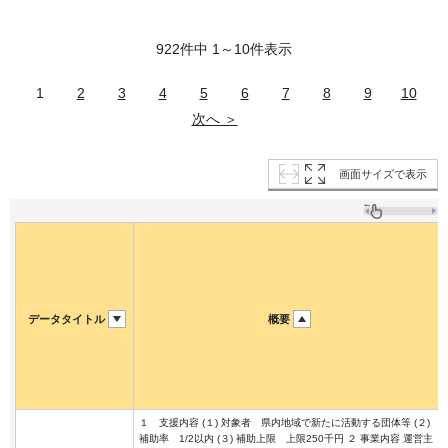
922件中 1～10件表示
1
2
3
4
5
6
7
8
9
10
次へ ＞
画面サイズで表示
データタイトル
概要
１ 支援内容 (１) 対象者 県内地域で新たに活動する団体等 (２)
補助率 1/2以内 (３) 補助上限 上限250千円 ２ 事業内容 運営主