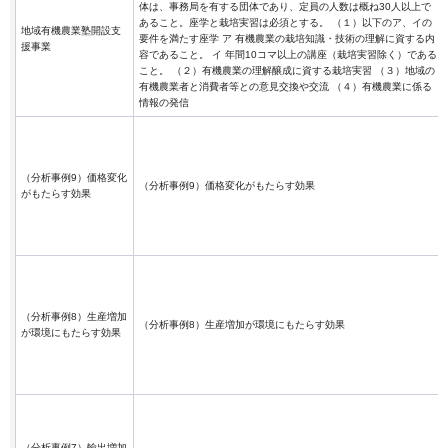
体は、事務局を有する団体であり、定員の人数は概ね30人以上で
あること。座学と栽培実習は必須とする。 （１）以下のア、イの
地域有機農業塾開設支
要件を満たす座学 ア 有機農業の栽培知識・技術の理解に資する内
援事業
容であること。 イ 年間10コマ以上の講座（栽培実習除く）である
こと。 （２）有機農業の理解醸成に資する栽培実習 （３）地域の
有機農業者と消費者等との意見交換や交流 （４）有機農業に係る
情報の発信
（分析事例9）価格変化
（分析事例9）価格変化がもたらす効果
がもたらす効果
（分析事例8）生産増加
（分析事例8）生産増加が環境にもたらす効果
が環境にもたらす効果
（分析事例7）輸出増加