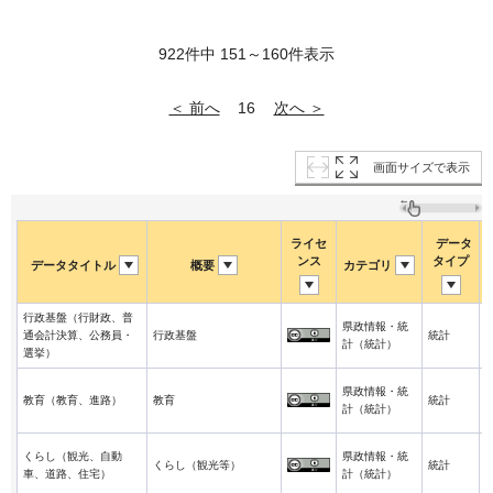
922件中 151～160件表示
＜ 前へ
次へ ＞
16
画面サイズで表示
ライセ
データ
ンス
タイプ
データタイトル
概要
カテゴリ
行政基盤（行財政、普
県政情報・統
2
通会計決算、公務員・
行政基盤
統計
計（統計）
4
選挙）
県政情報・統
2
教育（教育、進路）
教育
統計
計（統計）
4
くらし（観光、自動
県政情報・統
2
くらし（観光等）
統計
車、道路、住宅）
計（統計）
4