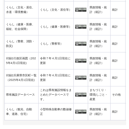
くらし（文化・居住、
県政情報・統
2
くらし（文化・居住等）
統計
水道・環境整備）
計（統計）
4
くらし（健康・医療、
県政情報・統
2
くらし（健康・医療等）
統計
福祉、社会保障）
計（統計）
4
くらし（警察、消防・
県政情報・統
2
くらし（警察等）
統計
防災)
計（統計）
4
付録1行政区画図（202
令和７年４月1日現在に
県政情報・統
2
統計
5年4月1日現在)
更新
計（統計）
4
付録2兵庫県市区町一覧
令和７年４月1日現在に
県政情報・統
2
統計
（2025年4月1日現在)
更新
計（統計）
4
これは県有施設情報をま
まちづくり・
2
県有施設データベース
とめたデータベースで
環境|しごと・
その他
4
す。
産業
くらし（観光、自動
小型特殊自動車の数値修
県政情報・統
2
統計
車、道路、住宅）
正
計（統計）
3