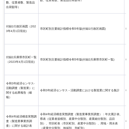
数、従業者数、製造品出荷額等）
数、従業者数、製造品
出荷額等）
付録1行政区画図（202
市区町別主要統計指標令和5年版(付録1行政区画図)
3年4月1日現在)
付録2兵庫県市区町一覧
市区町別主要統計指標令和5年版(付録2兵庫県市区町一覧)
（2023年4月1日現在)
令和3年経済センサス-
活動調査（製造業）に
令和3年経済センサス－活動調査における製造業に関する集計
関する結果報告（確
報）
令和4年経済構造実態調査（製造業事業所調査）：年次累計表、
令和4年経済構造実態調
県表（従業者規模別、産業中分類別、産業細分類別、品目
査（製造業事業所調
別）、市区町表（市区町別、産業中分類別）、用地・用水表
査）に関する統計表
（産業中分類別、地域別、市町別）