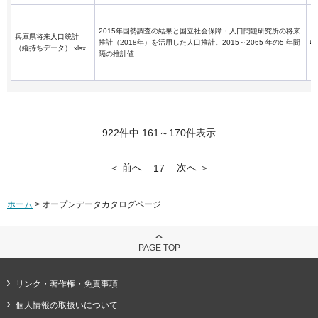
2015年国勢調査の結果と国立社会保障・人口問題研究所の将来
兵庫県将来人口統計
推計（2018年）を活用した人口推計。2015～2065 年の5 年間
（縦持ちデータ）.xlsx
隔の推計値
922件中 161～170件表示
＜ 前へ
次へ ＞
17
ホーム
> オープンデータカタログページ
PAGE TOP
リンク・著作権・免責事項
個人情報の取扱いについて