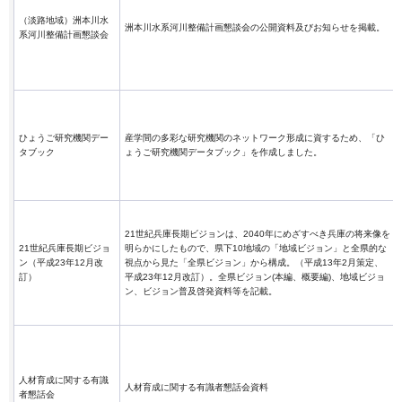
（淡路地域）洲本川水
洲本川水系河川整備計画懇談会の公開資料及びお知らせを掲載。
系河川整備計画懇談会
ひょうご研究機関デー
産学間の多彩な研究機関のネットワーク形成に資するため、「ひ
タブック
ょうご研究機関データブック」を作成しました。
21世紀兵庫長期ビジョンは、2040年にめざすべき兵庫の将来像を
21世紀兵庫長期ビジョ
明らかにしたもので、県下10地域の「地域ビジョン」と全県的な
ン（平成23年12月改
視点から見た「全県ビジョン」から構成。（平成13年2月策定、
訂）
平成23年12月改訂）。全県ビジョン(本編、概要編)、地域ビジョ
ン、ビジョン普及啓発資料等を記載。
人材育成に関する有識
人材育成に関する有識者懇話会資料
者懇話会