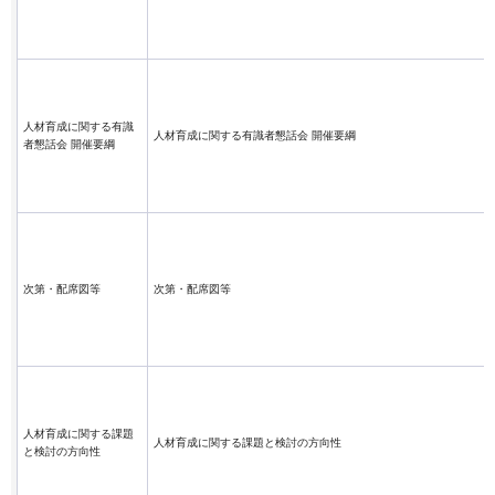
人材育成に関する有識
人材育成に関する有識者懇話会 開催要綱
者懇話会 開催要綱
次第・配席図等
次第・配席図等
人材育成に関する課題
人材育成に関する課題と検討の方向性
と検討の方向性