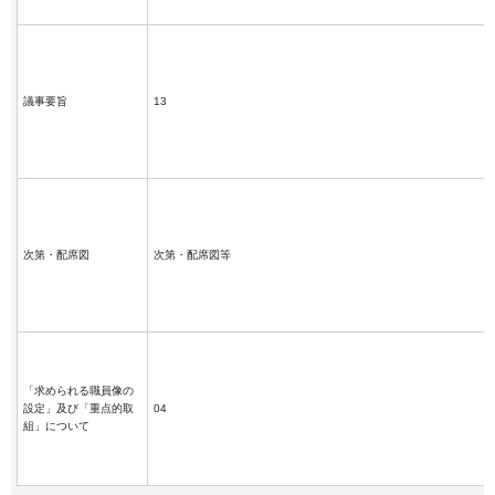
議事要旨
13
次第・配席図
次第・配席図等
「求められる職員像の
設定」及び「重点的取
04
組」について