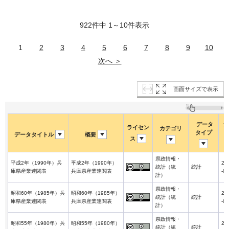
922件中 1～10件表示
1
2
3
4
5
6
7
8
9
10
次へ ＞
画面サイズで表示
データ
デ
ライセン
カテゴリ
タイプ
データタイトル
概要
ス
県政情報・
平成2年（1990年）兵
平成2年（1990年）
20
統計（統
統計
庫県産業連関表
兵庫県産業連関表
-01
計）
県政情報・
昭和60年（1985年）兵
昭和60年（1985年）
20
統計（統
統計
庫県産業連関表
兵庫県産業連関表
-01
計）
県政情報・
昭和55年（1980年）兵
昭和55年（1980年）
20
統計（統
統計