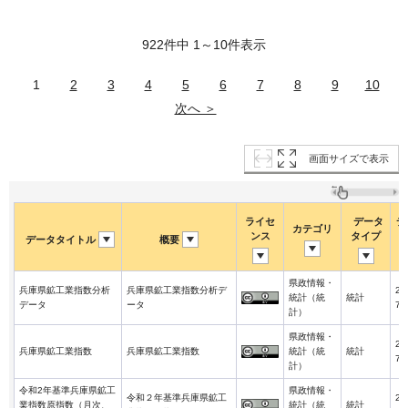
922件中 1～10件表示
1
2
3
4
5
6
7
8
9
10
次へ ＞
画面サイズで表示
ライセ
データ
デ
カテゴリ
ンス
タイプ
データタイトル
概要
県政情報・
兵庫県鉱工業指数分析
兵庫県鉱工業指数分析デ
20
統計（統
統計
データ
ータ
7-
計）
県政情報・
20
兵庫県鉱工業指数
兵庫県鉱工業指数
統計（統
統計
7-
計）
令和2年基準兵庫県鉱工
県政情報・
令和２年基準兵庫県鉱工
20
業指数原指数（月次、
統計（統
統計