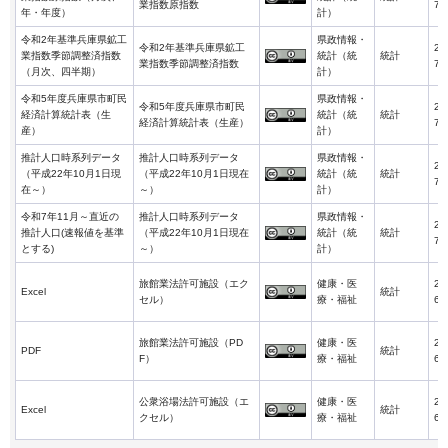
業指数原指数
7-
年・年度）
計）
令和2年基準兵庫県鉱工
県政情報・
令和2年基準兵庫県鉱工
20
業指数季節調整済指数
統計（統
統計
業指数季節調整済指数
7-
（月次、四半期）
計）
令和5年度兵庫県市町民
県政情報・
令和5年度兵庫県市町民
20
経済計算統計表（生
統計（統
統計
経済計算統計表（生産）
7-
産）
計）
推計人口時系列データ
推計人口時系列データ
県政情報・
20
（平成22年10月1日現
（平成22年10月1日現在
統計（統
統計
7-
在～）
～）
計）
令和7年11月～直近の
推計人口時系列データ
県政情報・
20
推計人口(速報値を基準
（平成22年10月1日現在
統計（統
統計
7-
とする)
～）
計）
旅館業法許可施設（エク
健康・医
20
Excel
統計
セル）
療・福祉
6-
旅館業法許可施設（PD
健康・医
20
PDF
統計
F）
療・福祉
6-
公衆浴場法許可施設（エ
健康・医
20
Excel
統計
クセル）
療・福祉
6-