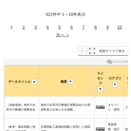
922件中 1～10件表示
1
2
3
4
5
6
7
8
9
10
次へ ＞
画面サイズで表示
ライ
デ
セン
カテゴリ
タ
データタイトル
概要
ス
イ
（淡路地域）洲本川水
洲本川水系河川整備計画懇談会の公開
まちづく
その
系河川整備計画懇談会
資料及びお知らせを掲載。
り・環境
県政情
（参考）接続指数に使
兵庫県鉱工業接続指数に使用した接続
報・統計
統計