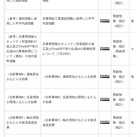
用した接続係数
係数
（統計）
県政情
（参考）接続指数に使
兵庫県鉱工業接続指数に使用した年平
報・統計
統計
用した年平均原指数
均原指数
（統計）
（参考）兵庫県情報セ
キュリティ対策指針の
県政情
兵庫県情報セキュリティ対策指針の改
改正及びChatGPT等の
報・統計
正及びChatGPT等の生成AIの業務利用
その
生成AIの業務利用につ
（県政情
について（7月19日）
いて（通知）※添付資
報）
料省略
県政情
（分析事例9）価格変化
（分析事例9）価格変化がもたらす効果
報・統計
統計
がもたらす効果
（統計）
県政情
（分析事例8）生産増加
（分析事例8）生産増加が環境にもたら
報・統計
統計
が環境にもたらす効果
す効果
（統計）
（分析事例7）輸出増加
県政情
（分析事例7）輸出増加がもたらす経済
がもたらす経済波及効
報・統計
統計
波及効果
果
（統計）