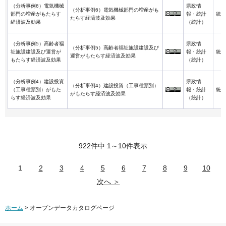
（分析事例6）電気機械
県政情
（分析事例6）電気機械部門の増産がも
部門の増産がもたらす
報・統計
統計
たらす経済波及効果
経済波及効果
（統計）
（分析事例5）高齢者福
県政情
（分析事例5）高齢者福祉施設建設及び
祉施設建設及び運営が
報・統計
統計
運営がもたらす経済波及効果
もたらす経済波及効果
（統計）
（分析事例4）建設投資
県政情
（分析事例4）建設投資（工事種類別）
（工事種類別）がもた
報・統計
統計
がもたらす経済波及効果
らす経済波及効果
（統計）
922件中 1～10件表示
1
2
3
4
5
6
7
8
9
10
次へ ＞
ホーム
> オープンデータカタログページ