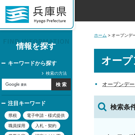
ホーム
> オープンデ
情報を探す
オープ
キーワードから探す
検索の方法
オープンデー
注目キーワード
検索条
県税
電子申請・様式提供
職員採用
入札・契約