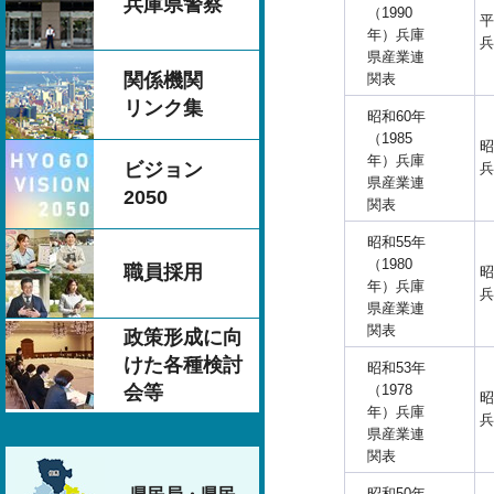
兵庫県警察
（1990
平
年）兵庫
兵
県産業連
関係機関
関表
リンク集
昭和60年
（1985
昭
年）兵庫
ビジョン
兵
県産業連
2050
関表
昭和55年
（1980
職員採用
昭
年）兵庫
兵
県産業連
関表
政策形成に向
けた各種検討
昭和53年
（1978
会等
昭
年）兵庫
兵
県産業連
関表
昭和50年