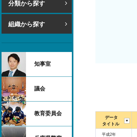
分類から探す
組織から探す
知事室
議会
教育委員会
データ
タイトル
平成2年