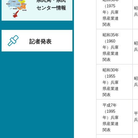
県民局・県民
（1975
センター情報
昭
年）兵庫
兵
県産業連
関表
昭和35年
記者発表
（1960
昭
年）兵庫
兵
県産業連
関表
昭和30年
（1955
昭
年）兵庫
兵
県産業連
関表
平成7年
（1995
平
年）兵庫
兵
県産業連
関表