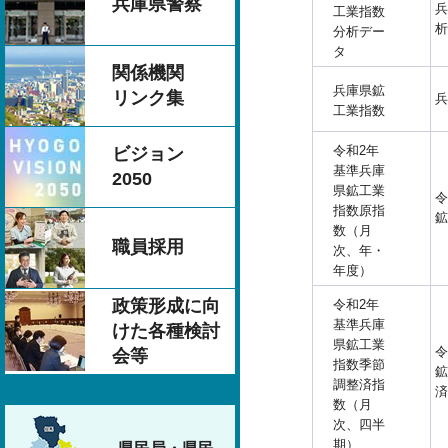
兵庫県警察
兵
工業指数
析
分析デー
タ
関係機関
兵庫県鉱
リンク集
兵
工業指数
令和2年
ビジョン
基準兵庫
2050
県鉱工業
令
指数原指
鉱
数（月
職員採用
次、年・
年度）
政策形成に向
令和2年
基準兵庫
けた各種検討
県鉱工業
令
会等
指数季節
鉱
調整済指
済
数（月
次、四半
期）