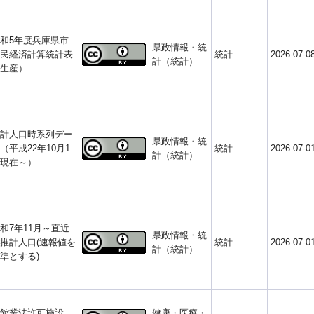
和5年度兵庫県市
県政情報・統
民経済計算統計表
統計
2026-07-0
計（統計）
生産）
計人口時系列デー
県政情報・統
（平成22年10月1
統計
2026-07-0
計（統計）
現在～）
和7年11月～直近
県政情報・統
推計人口(速報値を
統計
2026-07-0
計（統計）
準とする)
館業法許可施設
健康・医療・