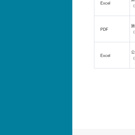
Excel
（
旅
PDF
（
公
Excel
（