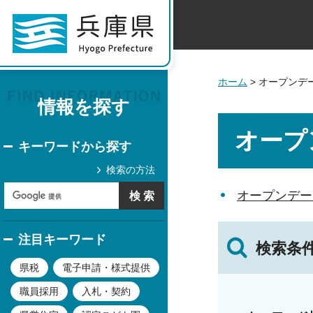
ホーム
> オープンデ
情報を探す
オープ
キーワードから探す
検索の方法
オープンデー
注目キーワード
検索条
県税
電子申請・様式提供
職員採用
入札・契約