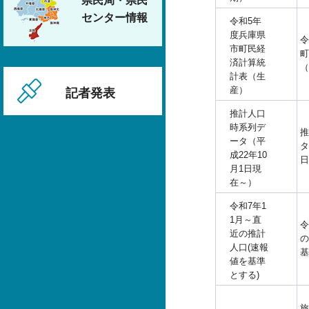
県民局・県民
センター情報
令和5年
度兵庫県
令
市町民経
町
済計算統
（
計表（生
産）
記者発表
推計人口
時系列デ
推
ータ（平
タ
成22年10
日
月1日現
在～）
令和7年1
1月～直
令
近の推計
の
人口(速報
基
値を基準
とする)
旅