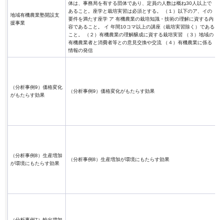
体は、事務局を有する団体であり、定員の人数は概ね30人以上で
あること。座学と栽培実習は必須とする。 （１）以下のア、イの
地域有機農業塾開設支
要件を満たす座学 ア 有機農業の栽培知識・技術の理解に資する内
援事業
容であること。 イ 年間10コマ以上の講座（栽培実習除く）である
こと。 （２）有機農業の理解醸成に資する栽培実習 （３）地域の
有機農業者と消費者等との意見交換や交流 （４）有機農業に係る
情報の発信
（分析事例9）価格変化
（分析事例9）価格変化がもたらす効果
がもたらす効果
（分析事例8）生産増加
（分析事例8）生産増加が環境にもたらす効果
が環境にもたらす効果
（分析事例7）輸出増加