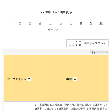
922件中 1～10件表示
1
2
3
4
5
6
7
8
9
10
次へ ＞
画面サイズで表示
データタイトル
概要
１ 支援内容 (１) 対象者 県内地域で新たに活動する団体等 (２)
補助率 1/2以内 (３) 補助上限 上限250千円 ２ 事業内容 運営主