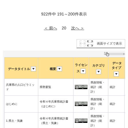
922件中 191～200件表示
＜ 前へ
次へ ＞
20
画面サイズで表示
データ
ライセン
カテゴリ
タイプ
データタイトル
概要
ス
県政情報・
兵庫県の人口ピラミッ
2
県勢要覧
統計（統
統計
ド
3
計）
県政情報・
令和４年兵庫県統計書
2
はじめに
統計（統
統計
（はじめに）
3
計）
県政情報・
令和４年兵庫県統計書
2
1.県土・気象
統計（統
統計
（県土・気象）
3
計）