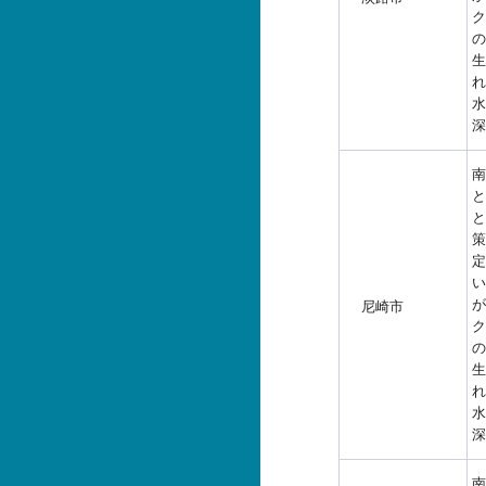
ク
の
生
れ
水
深
南
と
と
策
定
い
が
尼崎市
ク
の
生
れ
水
深
南