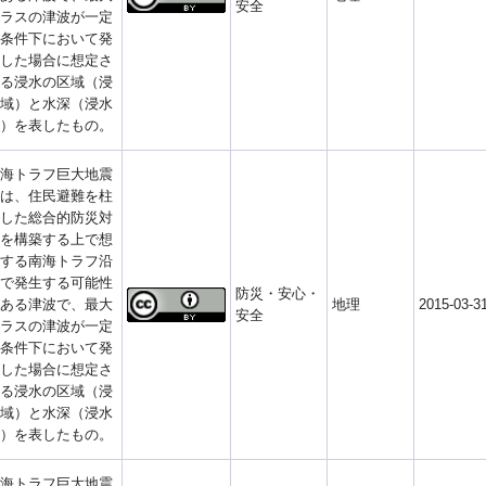
安全
ラスの津波が一定
条件下において発
した場合に想定さ
る浸水の区域（浸
域）と水深（浸水
）を表したもの。
海トラフ巨大地震
は、住民避難を柱
した総合的防災対
を構築する上で想
する南海トラフ沿
で発生する可能性
防災・安心・
ある津波で、最大
地理
2015-03-3
安全
ラスの津波が一定
条件下において発
した場合に想定さ
る浸水の区域（浸
域）と水深（浸水
）を表したもの。
海トラフ巨大地震