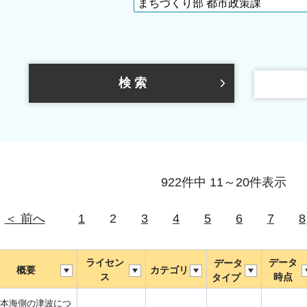
922件中 11～20件表示
＜ 前へ
1
2
3
4
5
6
7
8
ライセン
データ
データ
概要
カテゴリ
ス
時点
タイプ
本海側の津波につ