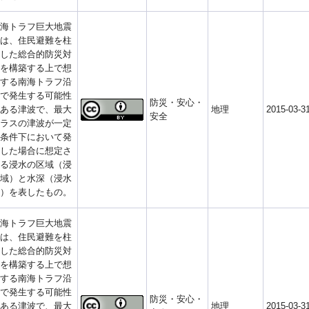
海トラフ巨大地震
は、住民避難を柱
した総合的防災対
を構築する上で想
する南海トラフ沿
で発生する可能性
防災・安心・
ある津波で、最大
地理
2015-03-3
安全
ラスの津波が一定
条件下において発
した場合に想定さ
る浸水の区域（浸
域）と水深（浸水
）を表したもの。
海トラフ巨大地震
は、住民避難を柱
した総合的防災対
を構築する上で想
する南海トラフ沿
で発生する可能性
防災・安心・
ある津波で、最大
地理
2015-03-3