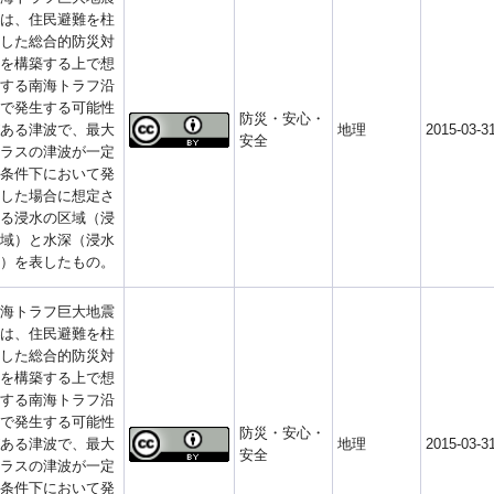
は、住民避難を柱
した総合的防災対
を構築する上で想
する南海トラフ沿
で発生する可能性
防災・安心・
ある津波で、最大
地理
2015-03-3
安全
ラスの津波が一定
条件下において発
した場合に想定さ
る浸水の区域（浸
域）と水深（浸水
）を表したもの。
海トラフ巨大地震
は、住民避難を柱
した総合的防災対
を構築する上で想
する南海トラフ沿
で発生する可能性
防災・安心・
ある津波で、最大
地理
2015-03-3
安全
ラスの津波が一定
条件下において発