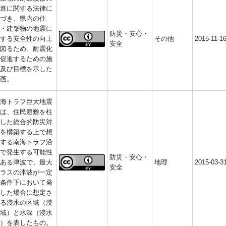
進に関する法律に
づき、県内の住
・建築物の地震に
防災・安心・
する安全性の向上
その他
2015-11-1
安全
図るため、耐震化
促進するための施
及び目標を示した
画。
海トラフ巨大地震
は、住民避難を柱
した総合的防災対
を構築する上で想
する南海トラフ沿
で発生する可能性
防災・安心・
ある津波で、最大
地理
2015-03-3
安全
ラスの津波が一定
条件下において発
した場合に想定さ
る浸水の区域（浸
域）と水深（浸水
）を表したもの。