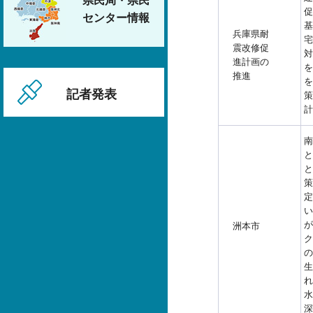
県民局・県民
促
センター情報
基
兵庫県耐
宅
震改修促
対
進計画の
を
推進
を
記者発表
策
計
南
と
と
策
定
い
が
洲本市
ク
の
生
れ
水
深