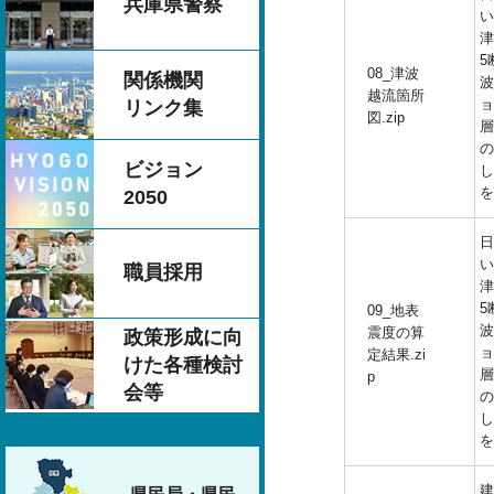
兵庫県警察
い
津
5
08_津波
関係機関
波
越流箇所
ョ
リンク集
図.zip
層
の
ビジョン
し
を
2050
日
い
職員採用
津
5
09_地表
波
震度の算
政策形成に向
ョ
定結果.zi
けた各種検討
層
p
会等
の
し
を
建