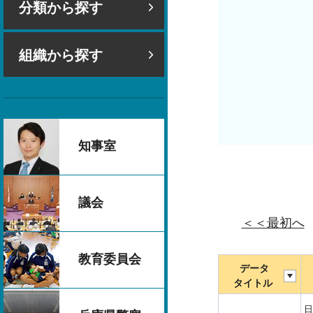
分類から探す
組織から探す
知事室
議会
＜＜最初へ
教育委員会
データ
タイトル
日