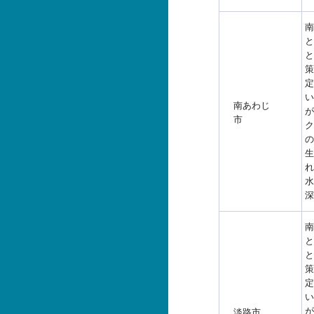
南
と
と
策
定
い
南あわじ
が
市
ク
の
生
れ
水
深
南
と
と
策
定
い
が
淡路市