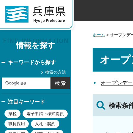
ホーム
> オープンデ
情報を探す
オープ
キーワードから探す
検索の方法
オープンデー
注目キーワード
検索条
県税
電子申請・様式提供
職員採用
入札・契約