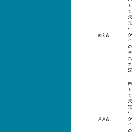
と
と
策
定
い
が
西宮市
ク
の
生
れ
水
深
南
と
と
策
定
い
が
芦屋市
ク
の