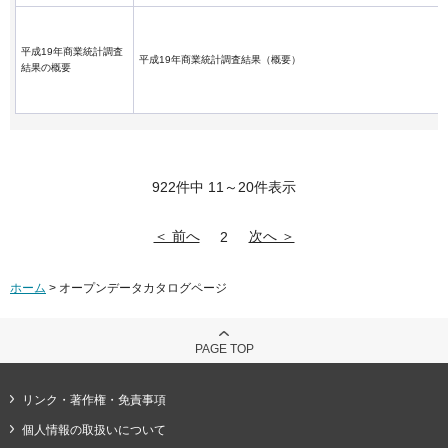
平成19年商業統計調査
平成19年商業統計調査結果（概要）
結果の概要
922件中 11～20件表示
＜ 前へ
次へ ＞
2
ホーム
> オープンデータカタログページ
PAGE TOP
リンク・著作権・免責事項
個人情報の取扱いについて