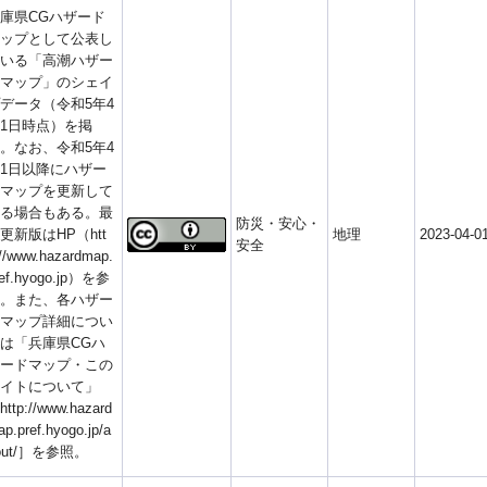
庫県CGハザード
ップとして公表し
いる「高潮ハザー
マップ」のシェイ
データ（令和5年4
1日時点）を掲
。なお、令和5年4
1日以降にハザー
マップを更新して
る場合もある。最
防災・安心・
更新版はHP（htt
地理
2023-04-0
安全
//www.hazardmap.
ref.hyogo.jp）を参
。また、各ハザー
マップ詳細につい
は「兵庫県CGハ
ードマップ・この
イトについて」
ttp://www.hazard
p.pref.hyogo.jp/a
out/］を参照。