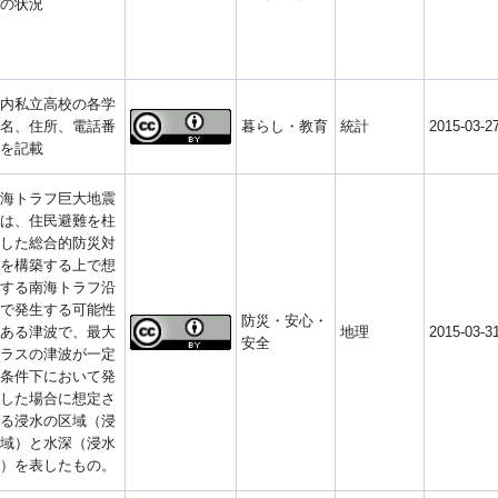
の状況
内私立高校の各学
名、住所、電話番
暮らし・教育
統計
2015-03-2
を記載
海トラフ巨大地震
は、住民避難を柱
した総合的防災対
を構築する上で想
する南海トラフ沿
で発生する可能性
防災・安心・
ある津波で、最大
地理
2015-03-3
安全
ラスの津波が一定
条件下において発
した場合に想定さ
る浸水の区域（浸
域）と水深（浸水
）を表したもの。