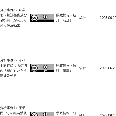
分析事例3）企業
地（施設整備及び
県政情報・統
統計
2025-06-2
備投資）がもたら
計（統計）
経済波及効果
分析事例2）イベ
ト開催による訪問
県政情報・統
統計
2025-06-2
の消費がもたらす
計（統計）
済波及効果
分析事例1）産業
門ごとの経済波及
県政情報・統
統計
2025-06-2