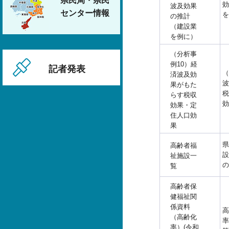
県民局・県民
効
波及効果
センター情報
を
の推計
（建設業
を例に）
（分析事
例10）経
記者発表
（
済波及効
波
果がもた
税
らす税収
効
効果・定
住人口効
果
県
高齢者福
設
祉施設一
の
覧
高齢者保
健福祉関
係資料
高
（高齢化
率
率）(令和