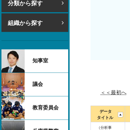
分類から探す
組織から探す
知事室
議会
＜＜最初へ
教育委員会
データ
タイトル
（分析事