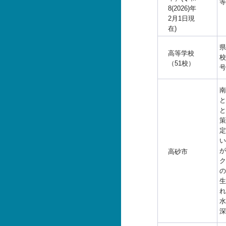
等
8(2026)年
2月1日現
在)
県
高等学校
校
（51校）
号
南
と
と
策
定
い
が
高砂市
ク
の
生
れ
水
深