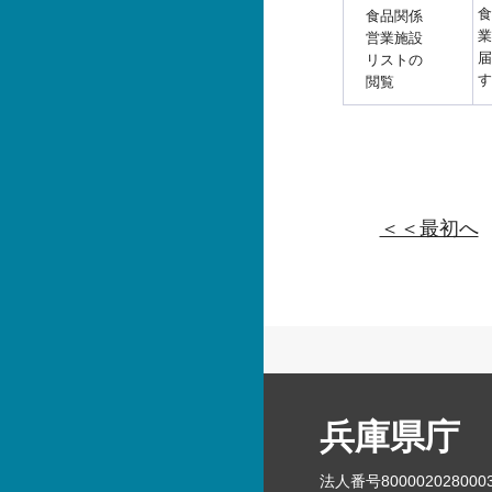
食
食品関係
業
営業施設
届
リストの
す
閲覧
＜＜最初へ
兵庫県庁
法人番号800002028000