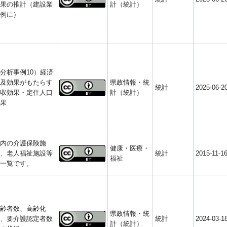
果の推計（建設業
計（統計）
例に）
分析事例10）経済
及効果がもたらす
県政情報・統
統計
2025-06-2
収効果・定住人口
計（統計）
果
内の介護保険施
健康・医療・
、老人福祉施設等
統計
2015-11-1
福祉
一覧です。
齢者数、高齢化
県政情報・統
、要介護認定者数
統計
2024-03-1
計（統計）