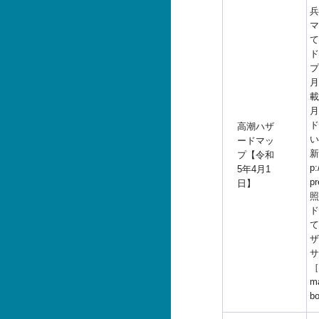
兵
マ
て
ド
プ
月
載
月
ド
高潮ハザ
い
ードマッ
新
プ【令和
p:
5年4月1
p
日】
照
ド
て
ザ
サ
［h
ma
b