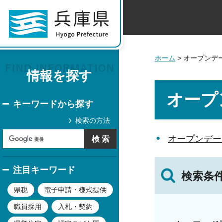
ホーム
> オープンデ
情報を探す
オープ
キーワードから探す
検索の方法
オープンデー
注目キーワード
検索条
県税
電子申請・様式提供
職員採用
入札・契約