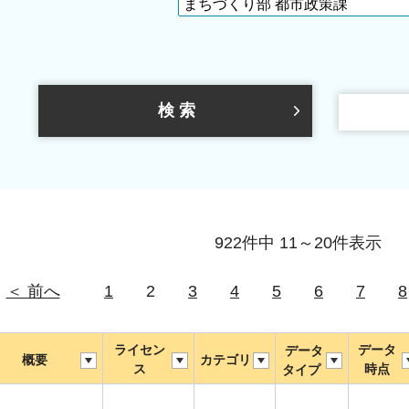
922件中 11～20件表示
＜ 前へ
1
2
3
4
5
6
7
8
ライセン
データ
データ
概要
カテゴリ
ス
時点
タイプ