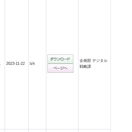
企画部 デジタル
1
2023-11-22
lzh
戦略課