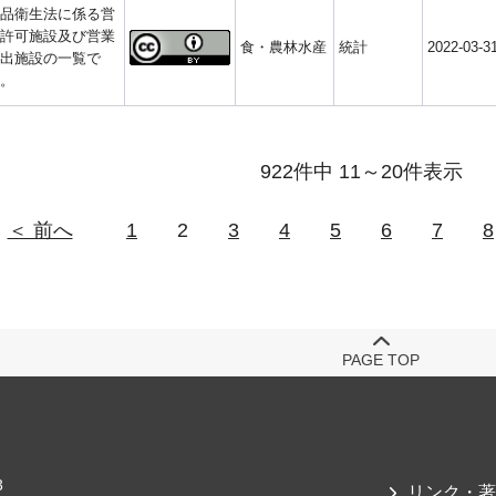
品衛生法に係る営
許可施設及び営業
食・農林水産
統計
2022-03-3
出施設の一覧で
。
922件中 11～20件表示
＜ 前へ
1
2
3
4
5
6
7
8
PAGE TOP
3
リンク・著