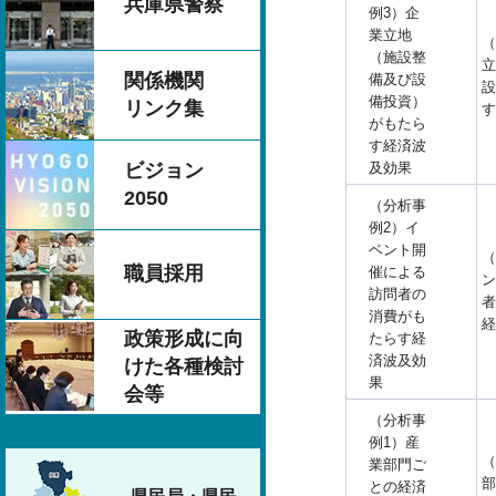
兵庫県警察
例3）企
業立地
（
（施設整
立
関係機関
備及び設
設
備投資）
リンク集
す
がもたら
す経済波
及効果
ビジョン
2050
（分析事
例2）イ
ベント開
（
職員採用
催による
ン
訪問者の
者
消費がも
経
政策形成に向
たらす経
済波及効
けた各種検討
果
会等
（分析事
例1）産
（
業部門ご
部
との経済