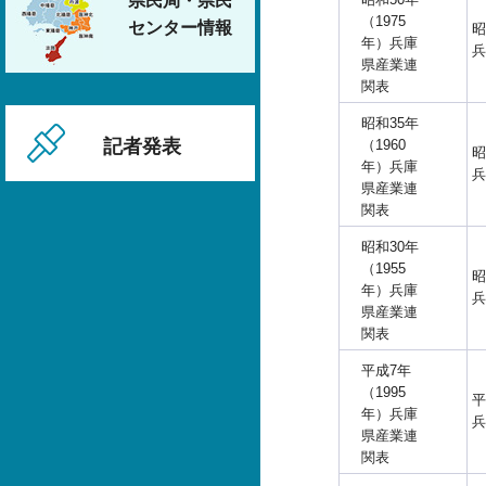
県民局・県民
（1975
センター情報
昭
年）兵庫
兵
県産業連
関表
昭和35年
記者発表
（1960
昭
年）兵庫
兵
県産業連
関表
昭和30年
（1955
昭
年）兵庫
兵
県産業連
関表
平成7年
（1995
平
年）兵庫
兵
県産業連
関表