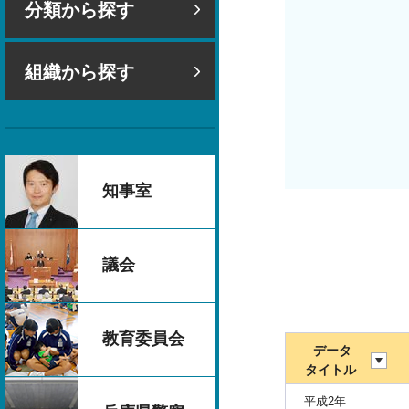
分類から探す
組織から探す
知事室
議会
教育委員会
データ
タイトル
平成2年