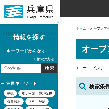
ホーム
> オープンデ
情報を探す
オープ
キーワードから探す
検索の方法
オープンデー
注目キーワード
検索条
県税
電子申請・様式提供
職員採用
入札・契約