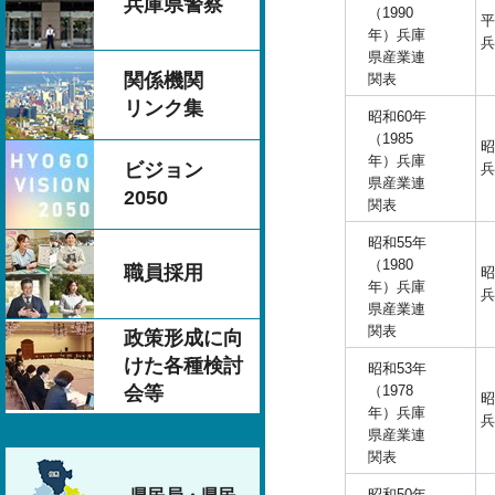
兵庫県警察
（1990
平
年）兵庫
兵
県産業連
関係機関
関表
リンク集
昭和60年
（1985
昭
年）兵庫
ビジョン
兵
県産業連
2050
関表
昭和55年
（1980
職員採用
昭
年）兵庫
兵
県産業連
関表
政策形成に向
けた各種検討
昭和53年
（1978
会等
昭
年）兵庫
兵
県産業連
関表
昭和50年