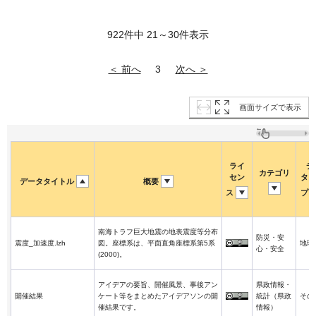
922件中 21～30件表示
＜ 前へ
次へ ＞
3
画面サイズで表示
ライ
デ
カテゴリ
セン
タタ
データタイトル
概要
ス
プ
南海トラフ巨大地震の地表震度等分布
防災・安
震度_加速度.lzh
図。座標系は、平面直角座標系第5系
地理
心・安全
(2000)。
アイデアの要旨、開催風景、事後アン
県政情報・
開催結果
ケート等をまとめたアイデアソンの開
統計（県政
その
催結果です。
情報）