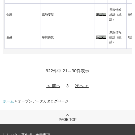
県政情報・
金融
県勢要覧
統計（統
統計
計）
県政情報・
金融
県勢要覧
統計（統
統計
計）
922件中 21～30件表示
＜ 前へ
次へ ＞
3
ホーム
> オープンデータカタログページ
PAGE TOP