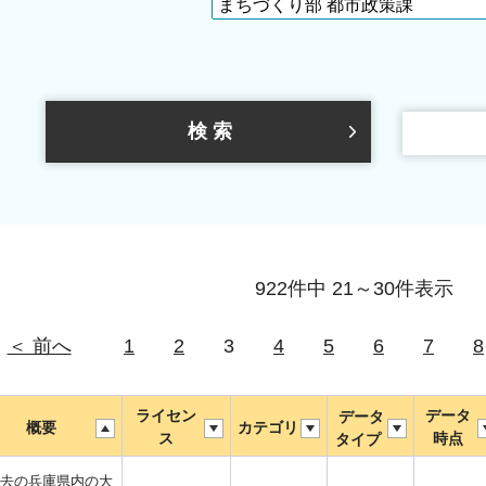
922件中 21～30件表示
＜ 前へ
1
2
3
4
5
6
7
8
ライセン
データ
データ
概要
カテゴリ
ス
時点
タイプ
去の兵庫県内の大