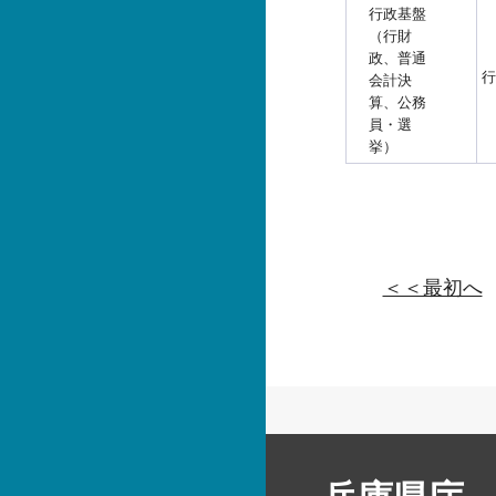
行政基盤
（行財
政、普通
行
会計決
算、公務
員・選
挙）
＜＜最初へ