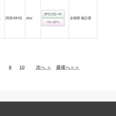
1
2026-04-01
xlsx
企画部 統計課
9
10
次へ ＞
最後へ＞＞