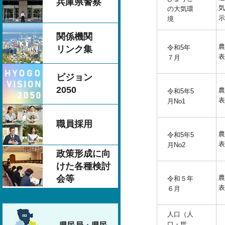
兵庫県警察
気
の大気環
示
境
関係機関
農
令和5年
リンク集
表
７月
ビジョン
2050
農
令和5年5
表
月No1
職員採用
農
令和5年5
表
月No2
政策形成に向
けた各種検討
農
会等
令和５年
表
６月
人口（人
口・世