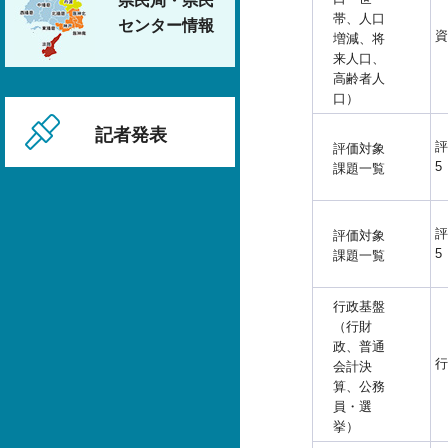
県民局・県民
帯、人口
センター情報
資
増減、将
来人口、
高齢者人
口）
記者発表
評
評価対象
5
課題一覧
評
評価対象
5
課題一覧
行政基盤
（行財
政、普通
行
会計決
算、公務
員・選
挙）