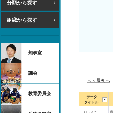
分類から探す
組織から探す
知事室
議会
＜＜最初へ
教育委員会
データ
タイトル
過
ひょうご