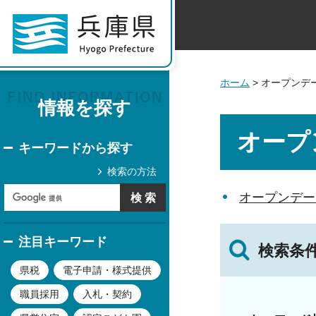
ホーム
> オープンデ
情報を探す
オープ
キーワードから探す
検索の方法
オープンデー
注目キーワード
検索条
県税
電子申請・様式提供
職員採用
入札・契約