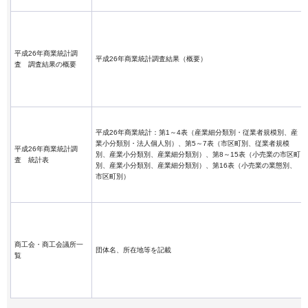
平成26年商業統計調
平成26年商業統計調査結果（概要）
査 調査結果の概要
平成26年商業統計：第1～4表（産業細分類別・従業者規模別、産
業小分類別・法人個人別）、第5～7表（市区町別、従業者規模
平成26年商業統計調
別、産業小分類別、産業細分類別）、第8～15表（小売業の市区町
査 統計表
別、産業小分類別、産業細分類別）、第16表（小売業の業態別、
市区町別）
商工会・商工会議所一
団体名、所在地等を記載
覧