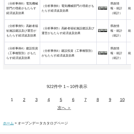
（分析事例6）電気機械
県政情
（分析事例6）電気機械部門の増産がも
部門の増産がもたらす
報・統計
統計
たらす経済波及効果
経済波及効果
（統計）
（分析事例5）高齢者福
県政情
（分析事例5）高齢者福祉施設建設及び
祉施設建設及び運営が
報・統計
統計
運営がもたらす経済波及効果
もたらす経済波及効果
（統計）
（分析事例4）建設投資
県政情
（分析事例4）建設投資（工事種類別）
（工事種類別）がもた
報・統計
統計
がもたらす経済波及効果
らす経済波及効果
（統計）
922件中 1～10件表示
1
2
3
4
5
6
7
8
9
10
次へ ＞
ホーム
> オープンデータカタログページ