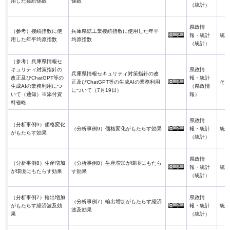
用した接続係数
係数
（統計）
県政情
（参考）接続指数に使
兵庫県鉱工業接続指数に使用した年平
報・統計
統計
用した年平均原指数
均原指数
（統計）
（参考）兵庫県情報セ
キュリティ対策指針の
県政情
兵庫県情報セキュリティ対策指針の改
改正及びChatGPT等の
報・統計
正及びChatGPT等の生成AIの業務利用
その
生成AIの業務利用につ
（県政情
について（7月19日）
いて（通知）※添付資
報）
料省略
県政情
（分析事例9）価格変化
（分析事例9）価格変化がもたらす効果
報・統計
統計
がもたらす効果
（統計）
県政情
（分析事例8）生産増加
（分析事例8）生産増加が環境にもたら
報・統計
統計
が環境にもたらす効果
す効果
（統計）
（分析事例7）輸出増加
県政情
（分析事例7）輸出増加がもたらす経済
がもたらす経済波及効
報・統計
統計
波及効果
果
（統計）