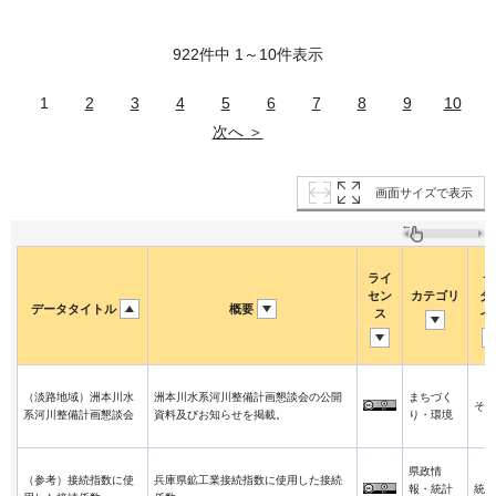
922件中 1～10件表示
1
2
3
4
5
6
7
8
9
10
次へ ＞
画面サイズで表示
ライ
デ
セン
カテゴリ
タ
データタイトル
概要
ス
イ
（淡路地域）洲本川水
洲本川水系河川整備計画懇談会の公開
まちづく
その
系河川整備計画懇談会
資料及びお知らせを掲載。
り・環境
県政情
（参考）接続指数に使
兵庫県鉱工業接続指数に使用した接続
報・統計
統計