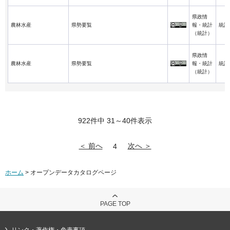
県政情
農林水産
県勢要覧
報・統計
統計
（統計）
県政情
農林水産
県勢要覧
報・統計
統計
（統計）
922件中 31～40件表示
＜ 前へ
次へ ＞
4
ホーム
> オープンデータカタログページ
PAGE TOP