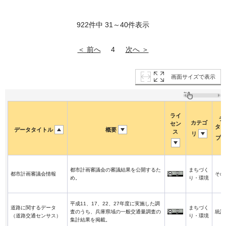
922件中 31～40件表示
＜ 前へ
次へ ＞
4
画面サイズで表示
ライ
デ
カテゴ
セン
タタ
データタイトル
概要
ス
リ
プ
都市計画審議会の審議結果を公開するた
まちづく
都市計画審議会情報
その
め。
り・環境
平成11、17、22、27年度に実施した調
道路に関するデータ
まちづく
査のうち、兵庫県域の一般交通量調査の
統計
（道路交通センサス）
り・環境
集計結果を掲載。