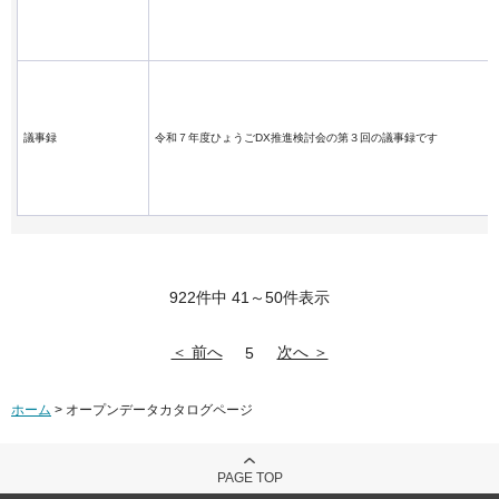
議事録
令和７年度ひょうごDX推進検討会の第３回の議事録です
922件中 41～50件表示
＜ 前へ
次へ ＞
5
ホーム
> オープンデータカタログページ
PAGE TOP