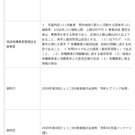
１ 支援内容 (１) 対象者 県内地域で新たに活動する団体等 (２)
補助率 1/2以内 (３) 補助上限 上限250千円 ２ 事業内容 運営主
体は、事務局を有する団体であり、定員の人数は概ね30人以上で
あること。座学と栽培実習は必須とする。 （１）以下のア、イの
地域有機農業塾開設支
要件を満たす座学 ア 有機農業の栽培知識・技術の理解に資する内
援事業
容であること。 イ 年間10コマ以上の講座（栽培実習除く）である
こと。 （２）有機農業の理解醸成に資する栽培実習 （３）地域の
有機農業者と消費者等との意見交換や交流 （４）有機農業に係る
情報の発信
資料①
2026年第3回ひょうごDX推進検討会資料「市町ヒアリング結果」
2026年第3回ひょうごDX推進検討会資料「市町DX支援パッケージ
資料②
(案)」