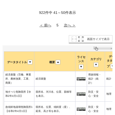
922件中 41～50件表示
＜ 前へ
次へ ＞
5
画面サイズで表示
デー
ライセ
カテゴリ
タタ
ンス
データタイトル
概要
プ
経済基盤（労働、事業
県政情報・
所、農林漁業、工業、
経済基盤
統計（統
統計
商業）
計）
地すべり危険箇所【令
箇所名、河川名、位置、面積等
防災・安
地理
和2年4月1日】
を表示。
心・安全
急傾斜地崩壊危険箇所1
箇所名、位置、傾斜度（度）、
防災・安
地理
【令和2年4月1日】
延長、高さ等を表示。
心・安全