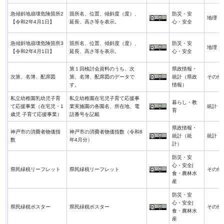
急傾斜地崩壊危険箇所2
箇所名、位置、傾斜度（度）、
防災・安
地理
【令和2年4月1日】
延長、高さ等を表示。
心・安全
急傾斜地崩壊危険箇所3
箇所名、位置、傾斜度（度）、
防災・安
地理
【令和2年4月1日】
延長、高さ等を表示。
心・安全
第１回検討会資料のうち、次
県政情報・
次第、名簿、配席図
第、名簿、配席図のデータで
統計（県政
その他
す。
情報）
私立幼稚園乳幼児子育
私立幼稚園在宅児子育て応援事
暮らし・教
て応援事業（在宅児・1
業実施園の各園名、所在地、電
統計
育
歳児 子育て応援事業）
話番号を記載
県政情報・
神戸市の消費者物価指
神戸市の消費者物価指数（令和8
統計（統
統計
数
年4月分）
計）
防災・安
心・安全|
県民緑税リーフレット
県民緑税リーフレット
その他
食・農林水
産
防災・安
心・安全|
県民緑税ポスター
県民緑税ポスター
その他
食・農林水
産