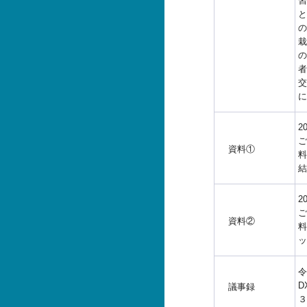
習
と
の
栽
の
者
交
に
2
ご
資料①
料
結
2
ご
資料②
料
ッ
令
D
議事録
３