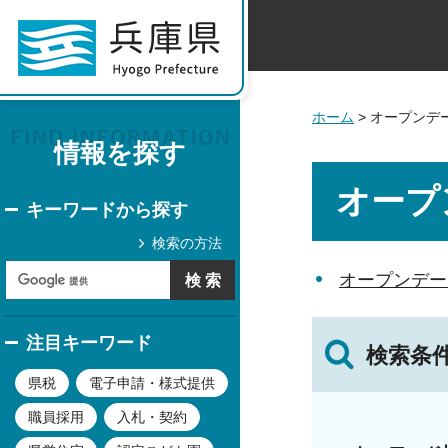
ホーム
> オープンデ
情報を探す
オープ
キーワードから探す
検索の方法
オープンデー
注目キーワード
検索条
県税
電子申請・様式提供
職員採用
入札・契約