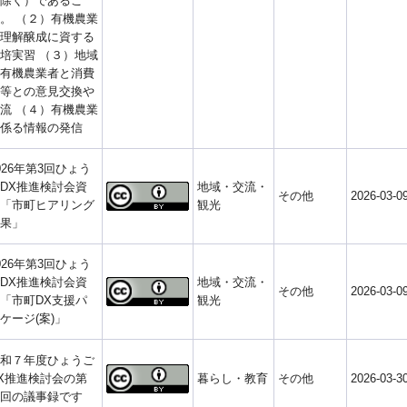
除く）であるこ
。 （２）有機農業
理解醸成に資する
培実習 （３）地域
有機農業者と消費
等との意見交換や
流 （４）有機農業
係る情報の発信
026年第3回ひょう
DX推進検討会資
地域・交流・
その他
2026-03-0
「市町ヒアリング
観光
果」
026年第3回ひょう
DX推進検討会資
地域・交流・
その他
2026-03-0
「市町DX支援パ
観光
ケージ(案)」
和７年度ひょうご
X推進検討会の第
暮らし・教育
その他
2026-03-3
回の議事録です