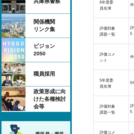
兵庫県警察
6年度委
外
員名簿
関係機関
評
評価対象
リンク集
5
課題一覧
ビジョン
2050
評価コメ
外
ント
職員採用
5年度委
5
員名簿
政策形成に向
けた各種検討
評
会等
評価対象
5
課題一覧
評価コメ