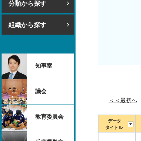
分類から探す
組織から探す
知事室
議会
＜＜最初へ
教育委員会
データ
タイトル