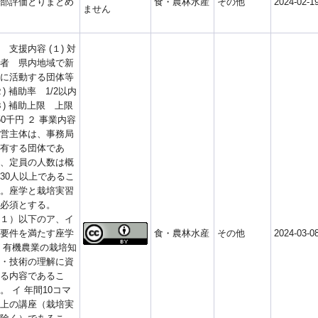
部評価とりまとめ
食・農林水産
その他
2024-02-1
ません
 支援内容 (１) 対
者 県内地域で新
に活動する団体等
２) 補助率 1/2以内
３) 補助上限 上限
50千円 ２ 事業内容
営主体は、事務局
有する団体であ
、定員の人数は概
30人以上であるこ
。座学と栽培実習
必須とする。
１）以下のア、イ
要件を満たす座学
食・農林水産
その他
2024-03-0
 有機農業の栽培知
・技術の理解に資
る内容であるこ
。 イ 年間10コマ
上の講座（栽培実