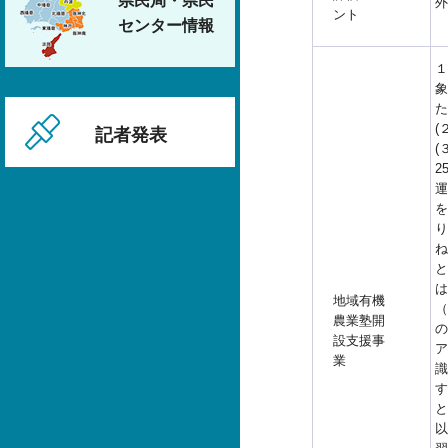
県民局・県民
外
ント
センター情報
１
象
た
(
記者発表
(
2
運
を
り
ね
と
は
地域有機
（
農業塾開
の
設支援事
ア
業
識
す
と
以