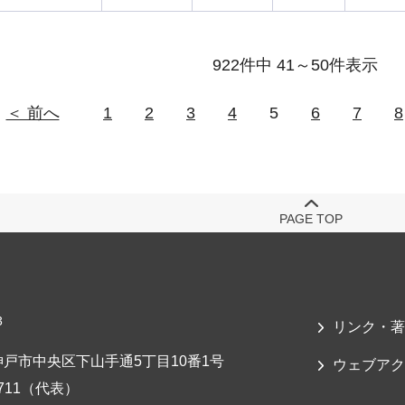
922件中 41～50件表示
＜ 前へ
1
2
3
4
5
6
7
8
PAGE TOP
3
リンク・著
戸市中央区下山手通5丁目10番1号
ウェブアク
-7711（代表）