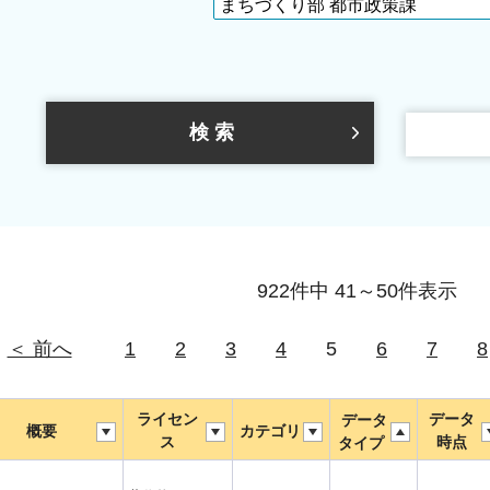
922件中 41～50件表示
＜ 前へ
1
2
3
4
5
6
7
8
ライセン
データ
データ
概要
カテゴリ
ス
時点
タイプ