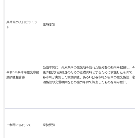
兵庫県の人口ピラミッ
県勢要覧
ド
当該年間に、兵庫県内の観光地を訪れた観光客の動向を把握し、今
令和5年兵庫県観光客動
後の観光行政推進のための基礎資料とするために実施したもので、
態調査報告書
各市町が実施した実態調査、あるいは各市町が管内の観光施設、宿
泊施設や交通機関などの協力を得て調査したものを県が推計。
ご利用にあたって
県勢要覧