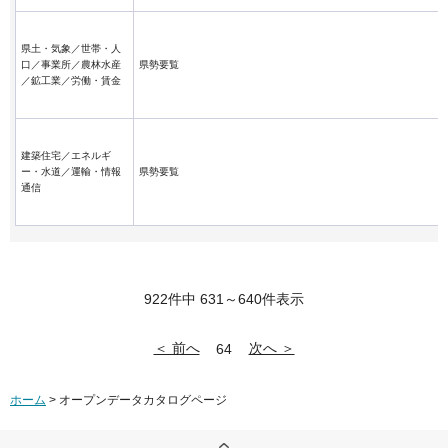
県土・気象／世帯・人
口／事業所／農林水産
県勢要覧
／鉱工業／労働・賃金
建築住宅／エネルギ
ー・水道／運輸・情報
県勢要覧
通信
922件中 631～640件表示
＜ 前へ
次へ ＞
64
ホーム
> オープンデータカタログページ