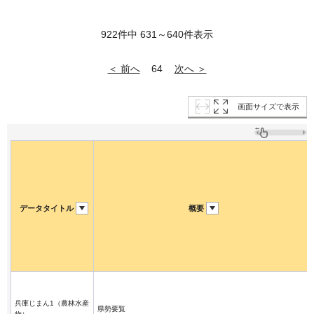
922件中 631～640件表示
＜ 前へ
次へ ＞
64
画面サイズで表示
データタイトル
概要
兵庫じまん1（農林水産
県勢要覧