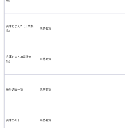
物）
兵庫じまん2（工業製
県勢要覧
品）
兵庫じまん3(家計支
県勢要覧
出）
統計調査一覧
県勢要覧
兵庫の1日
県勢要覧