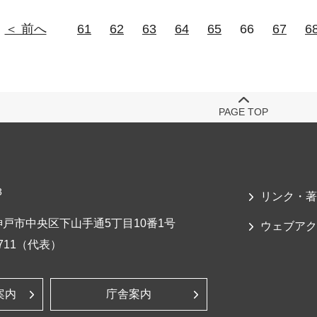
＜ 前へ
61
62
63
64
65
66
67
6
PAGE TOP
3
リンク・著
戸市中央区下山手通5丁目10番1号
ウェブアク
-7711（代表）
案内
庁舎案内