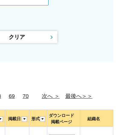
8
69
70
次へ ＞
最後へ＞＞
ダウンロード
掲載日
形式
組織名
掲載ページ