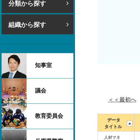
分類から探す
組織から探す
知事室
議会
＜＜最初へ
教育委員会
データ
タイトル
人材マネ