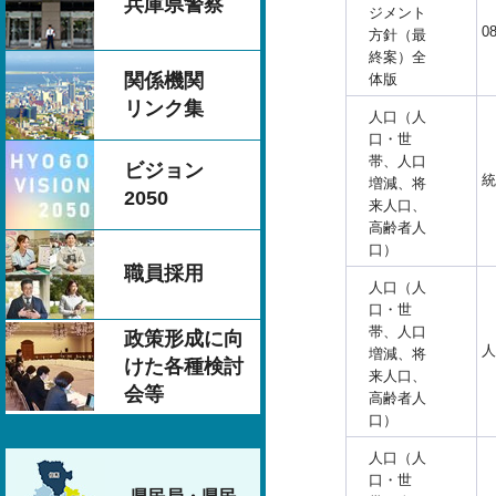
兵庫県警察
ジメント
0
方針（最
終案）全
関係機関
体版
リンク集
人口（人
口・世
帯、人口
ビジョン
統
増減、将
2050
来人口、
高齢者人
口）
職員採用
人口（人
口・世
帯、人口
政策形成に向
人
増減、将
けた各種検討
来人口、
会等
高齢者人
口）
人口（人
口・世