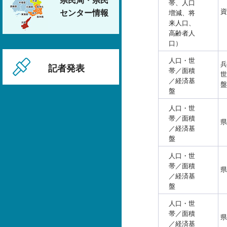
県民局・県民
帯、人口
資
センター情報
増減、将
来人口、
高齢者人
口）
人口・世
兵
記者発表
帯／面積
世
／経済基
盤
盤
人口・世
帯／面積
県
／経済基
盤
人口・世
帯／面積
県
／経済基
盤
人口・世
帯／面積
県
／経済基