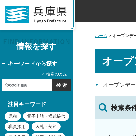
ホーム
> オープンデ
情報を探す
オープ
キーワードから探す
検索の方法
オープンデー
注目キーワード
検索条
県税
電子申請・様式提供
職員採用
入札・契約