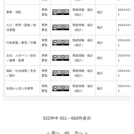
県勢
県政情報・統計
2024-03-3
警察・消防
統計
要覧
（統計）
1
人口・世帯／面積／経
県勢
県政情報・統計
2024-03-3
統計
済基盤
要覧
（統計）
1
県勢
県政情報・統計
2024-03-3
行政基盤／教育／労働
統計
要覧
（統計）
1
文化・スポーツ／居住
県勢
県政情報・統計
2024-03-3
統計
／健康・医療
要覧
（統計）
1
福祉・社会保障／安全
県勢
県政情報・統計
2024-03-3
統計
／家計
要覧
（統計）
1
県勢
県政情報・統計
2024-03-3
全国から見た兵庫県
統計
要覧
（統計）
1
922件中 651～660件表示
＜ 前へ
次へ ＞
66