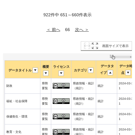
922件中 651～660件表示
＜ 前へ
次へ ＞
66
画面サイズで表示
データタ
データ時
概要
ライセンス
データタイトル
カテゴリ
イプ
点
県勢
県政情報・統計
2024-03-3
財政
統計
要覧
（統計）
1
県勢
県政情報・統計
2024-03-3
福祉・社会保障
統計
要覧
（統計）
1
県勢
県政情報・統計
2024-03-3
保健衛生・環境
統計
要覧
（統計）
1
県勢
県政情報・統計
2024-03-3
教育・文化
統計
要覧
（統計）
1