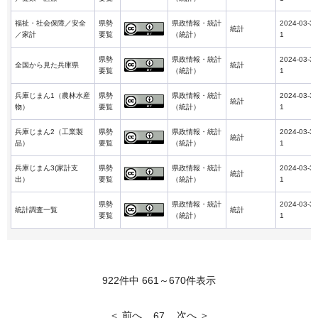
福祉・社会保障／安全
県勢
県政情報・統計
2024-03-3
統計
／家計
要覧
（統計）
1
県勢
県政情報・統計
2024-03-3
全国から見た兵庫県
統計
要覧
（統計）
1
兵庫じまん1（農林水産
県勢
県政情報・統計
2024-03-3
統計
物）
要覧
（統計）
1
兵庫じまん2（工業製
県勢
県政情報・統計
2024-03-3
統計
品）
要覧
（統計）
1
兵庫じまん3(家計支
県勢
県政情報・統計
2024-03-3
統計
出）
要覧
（統計）
1
県勢
県政情報・統計
2024-03-3
統計調査一覧
統計
要覧
（統計）
1
922件中 661～670件表示
＜ 前へ
次へ ＞
67