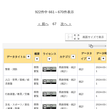
922件中 661～670件表示
＜ 前へ
次へ ＞
67
画面サイズで表示
データタ
データ時
概要
ライセンス
データタイトル
カテゴリ
イプ
点
県勢
県政情報・統計
2024-03-3
警察・消防
統計
要覧
（統計）
1
人口・世帯／面積／経
県勢
県政情報・統計
2024-03-3
統計
済基盤
要覧
（統計）
1
県勢
県政情報・統計
2024-03-3
行政基盤／教育／労働
統計
要覧
（統計）
1
文化・スポーツ／居住
県勢
県政情報・統計
2024-03-3
統計
／健康・医療
要覧
（統計）
1