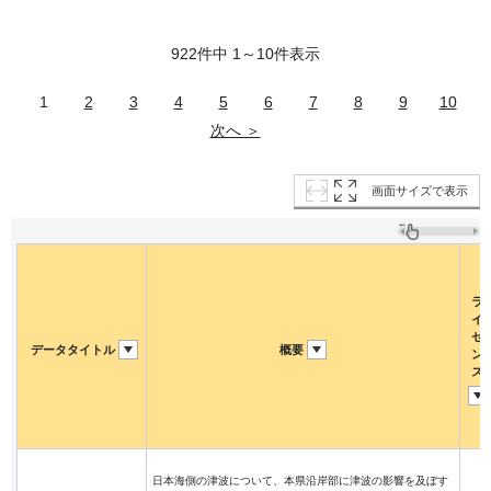
922件中 1～10件表示
1
2
3
4
5
6
7
8
9
10
次へ ＞
画面サイズで表示
ラ
イ
セ
データタイトル
概要
ン
ス
日本海側の津波について、本県沿岸部に津波の影響を及ぼす