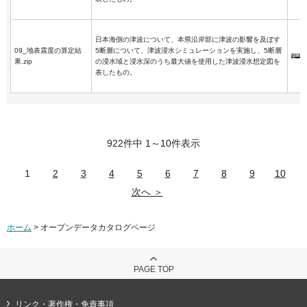
日本海側の津波について、本県沿岸部に津波の影響を及ぼす
09_地表震度の算定結
5断層について、津波浸水シミュレーションを実施し、5断層
果.zip
の浸水域と浸水深のうち最大値を使用した津波浸水想定図を
表したもの。
922件中 1～10件表示
1
2
3
4
5
6
7
8
9
10
次へ ＞
ホーム
> オープンデータカタログページ
PAGE TOP
リンク・著作権・免責事項