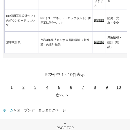
りませ
産
ん
RR併用工法設計ソフト
RR（ロープネット・ロックボルト）併
防災・安
のダウンロードについ
用工法設計ソフト
心・安全
て
県政情報・
令和3年経済センサス-活動調査（製造
累年統計表
統計（統
業）の集計結果
計）
922件中 1～10件表示
1
2
3
4
5
6
7
8
9
10
次へ ＞
ホーム
> オープンデータカタログページ
PAGE TOP