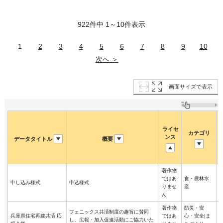
922件中 1～10件表示
1
2
3
4
5
6
7
8
9
10
次へ ＞
画面サイズで表示
ライセ
カテゴリ
ンス
データタイトル
概要
著作物
ではあ
食・農林水
申し込み様式
申込様式
りませ
産
ん
著作物
防災・安
フェニックス共済制度の趣旨に賛同
兵庫県住宅再建共済 応
ではあ
心・安全|ま
し、広報・加入促進活動にご協力いた